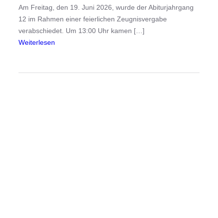
d
Am Freitag, den 19. Juni 2026, wurde der Abiturjahrgang
e
12 im Rahmen einer feierlichen Zeugnisvergabe
s
verabschiedet. Um 13:00 Uhr kamen […]
o
:
Weiterlesen
l
A
y
b
m
i
p
t
i
u
a
r
d
2
e
0
B
2
i
6
o
-
l
Z
o
e
g
u
i
g