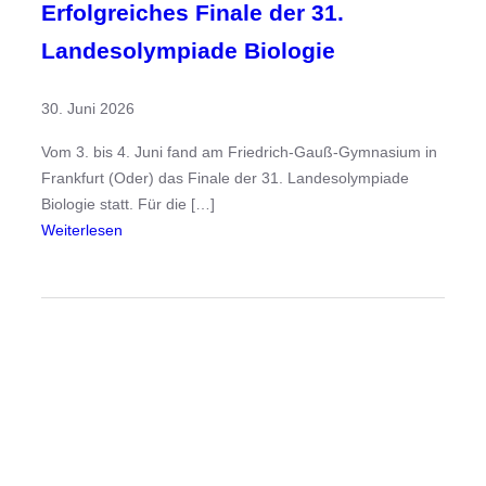
Erfolgreiches Finale der 31.
Landesolympiade Biologie
30. Juni 2026
Vom 3. bis 4. Juni fand am Friedrich-Gauß-Gymnasium in
Frankfurt (Oder) das Finale der 31. Landesolympiade
Biologie statt. Für die […]
:
Weiterlesen
E
r
f
o
l
g
r
e
i