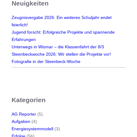
Neuigkeiten
s
I
n
Zeugnisvergabe 2026: Ein weiteres Schuljahr endet
t
feierlich!
e
Jugend forscht: Erfolgreiche Projekte und spannende
r
Erfahrungen
n
Unterwegs in Wismar – die Klassenfahrt der 8/3
Steenbeckwoche 2026: Wir stellen die Projekte vor!
Fotografie in der Steenbeck-Woche
Kategorien
AG Reporter
(5)
Aufgaben
(4)
Energiesystemmodell
(3)
Erfolge
(56)