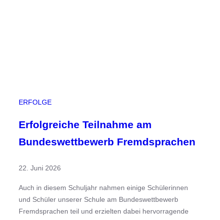
r
r
n
R
o
s
e
n
o
ERFOLGE
w
b
Erfolgreiche Teilnahme am
e
Bundeswettbewerb Fremdsprachen
i
m
22. Juni 2026
S
p
Auch in diesem Schuljahr nahmen einige Schülerinnen
o
und Schüler unserer Schule am Bundeswettbewerb
r
Fremdsprachen teil und erzielten dabei hervorragende
t