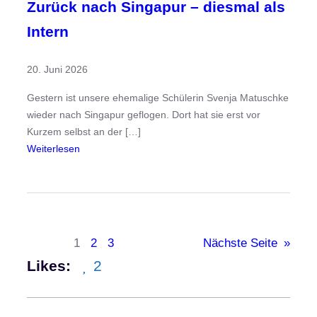
l
Zurück nach Singapur – diesmal als
e
Intern
t
s
20. Juni 2026
f
ü
Gestern ist unsere ehemalige Schülerin Svenja Matuschke
r
wieder nach Singapur geflogen. Dort hat sie erst vor
d
Kurzem selbst an der […]
e
:
Weiterlesen
n
Z
F
u
a
r
c
ü
h
c
b
1
2
3
Nächste Seite
»
k
e
Likes:
2
n
r
a
e
c
i