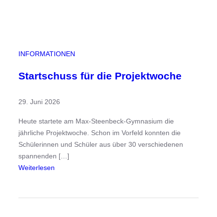
e
k
t
m
i
INFORMATIONEN
t
e
Startschuss für die Projektwoche
i
n
29. Juni 2026
e
r
Heute startete am Max-Steenbeck-Gymnasium die
p
jährliche Projektwoche. Schon im Vorfeld konnten die
o
Schülerinnen und Schüler aus über 30 verschiedenen
l
spannenden […]
n
:
Weiterlesen
i
S
s
t
c
a
h
r