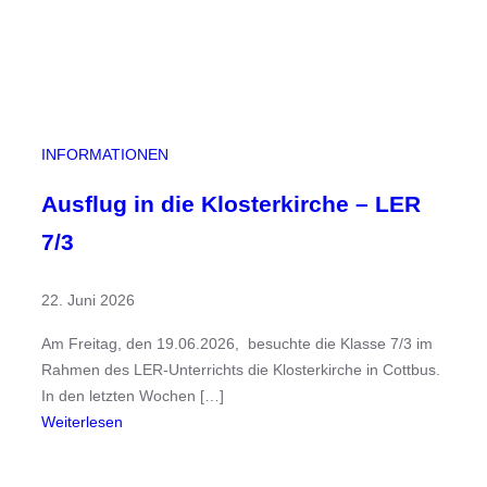
a
h
m
e
a
m
INFORMATIONEN
B
u
Ausflug in die Klosterkirche – LER
n
7/3
d
e
22. Juni 2026
s
w
Am Freitag, den 19.06.2026, besuchte die Klasse 7/3 im
e
Rahmen des LER-Unterrichts die Klosterkirche in Cottbus.
t
In den letzten Wochen […]
t
:
Weiterlesen
b
A
e
u
w