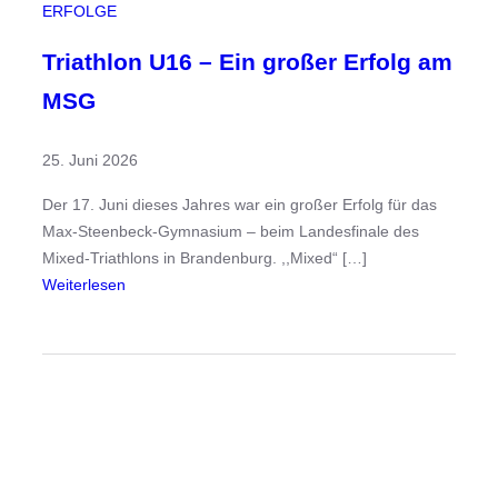
k
ERFOLGE
t
w
Triathlon U16 – Ein großer Erfolg am
o
MSG
c
h
25. Juni 2026
e
Der 17. Juni dieses Jahres war ein großer Erfolg für das
Max-Steenbeck-Gymnasium – beim Landesfinale des
Mixed-Triathlons in Brandenburg. ,,Mixed“ […]
:
Weiterlesen
T
r
i
a
t
h
l
o