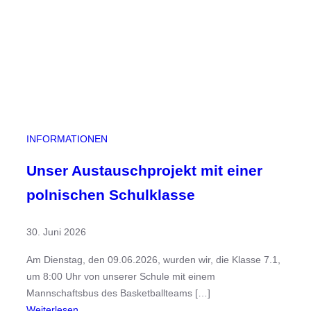
e
n
i
s
v
e
r
g
a
INFORMATIONEN
b
e
Unser Austauschprojekt mit einer
polnischen Schulklasse
30. Juni 2026
Am Dienstag, den 09.06.2026, wurden wir, die Klasse 7.1,
um 8:00 Uhr von unserer Schule mit einem
Mannschaftsbus des Basketballteams […]
:
Weiterlesen