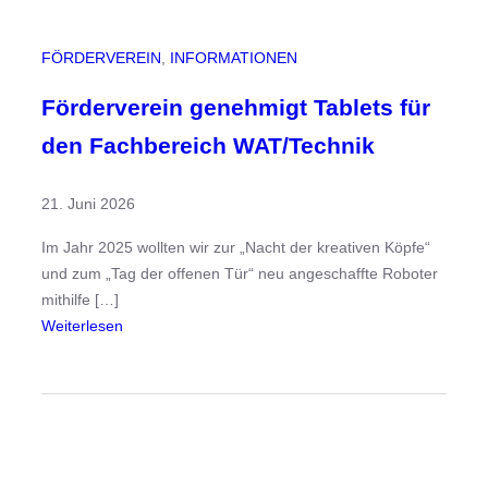
r
c
FÖRDERVEREIN
, 
INFORMATIONEN
h
e
Förderverein genehmigt Tablets für
–
den Fachbereich WAT/Technik
L
E
21. Juni 2026
R
7
Im Jahr 2025 wollten wir zur „Nacht der kreativen Köpfe“
/
und zum „Tag der offenen Tür“ neu angeschaffte Roboter
3
mithilfe […]
:
Weiterlesen
F
ö
r
d
e
r