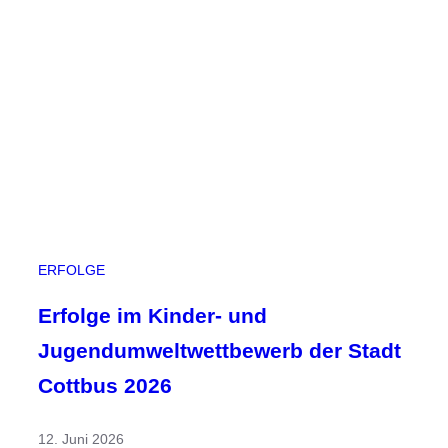
a
e
r
i
i
d
m
e
I
r
n
3
t
6
e
.
r
L
v
a
i
n
e
ERFOLGE
d
w
e
Erfolge im Kinder- und
s
Jugendumweltwettbewerb der Stadt
o
l
Cottbus 2026
y
m
12. Juni 2026