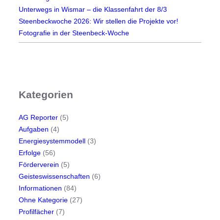
Unterwegs in Wismar – die Klassenfahrt der 8/3
t
Steenbeckwoche 2026: Wir stellen die Projekte vor!
t
Fotografie in der Steenbeck-Woche
b
e
w
e
r
Kategorien
b
d
e
AG Reporter
(5)
r
Aufgaben
(4)
S
Energiesystemmodell
(3)
t
Erfolge
(56)
a
Förderverein
(5)
d
Geisteswissenschaften
(6)
t
Informationen
(84)
C
Ohne Kategorie
(27)
o
Profilfächer
(7)