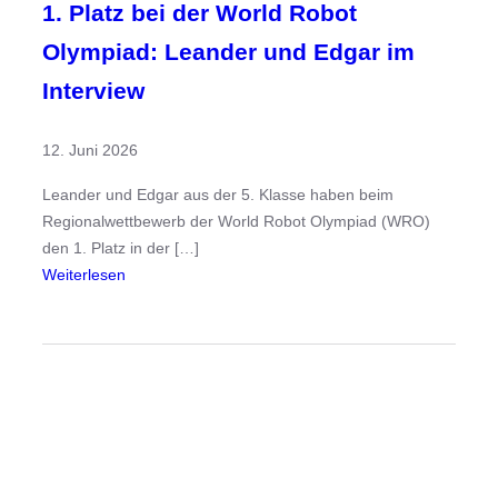
1. Platz bei der World Robot
Olympiad: Leander und Edgar im
Interview
12. Juni 2026
Leander und Edgar aus der 5. Klasse haben beim
Regionalwettbewerb der World Robot Olympiad (WRO)
den 1. Platz in der […]
:
Weiterlesen
1
.
P
l
a
t
z
b