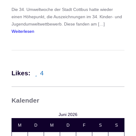
p
i
Die 34. Umweltwoche der Stadt Cottbus hatte wieder
a
einen Höhepunkt, die Auszeichnungen im 34. Kinder- und
d
Jugendumweltwettbewerb. Diese fanden am […]
e
:
Weiterlesen
P
E
h
r
y
f
s
o
i
l
Likes:
4
k
g
e
i
m
Kalender
K
i
Juni 2026
n
M
D
M
D
F
S
S
d
e