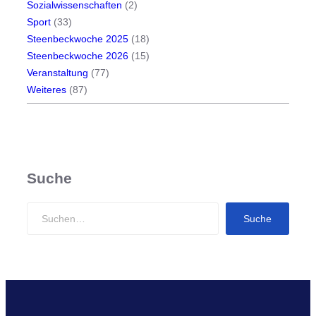
t
Sozialwissenschaften
(2)
t
Sport
(33)
b
Steenbeckwoche 2025
(18)
u
Steenbeckwoche 2026
(15)
s
Veranstaltung
(77)
2
Weiteres
(87)
0
2
6
Suche
S
Suche
e
a
r
c
h