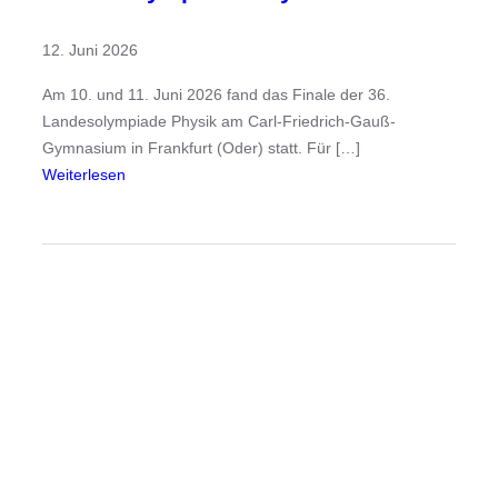
p
12. Juni 2026
i
a
Am 10. und 11. Juni 2026 fand das Finale der 36.
d
Landesolympiade Physik am Carl-Friedrich-Gauß-
:
Gymnasium in Frankfurt (Oder) statt. Für […]
L
:
Weiterlesen
e
E
a
r
n
f
d
o
e
l
r
g
u
r
n
e
d
i
E
c
d
h
g
b