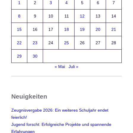
1
2
3
4
5
6
7
r
-
8
9
10
11
12
13
14
u
n
15
16
17
18
19
20
21
d
J
22
23
24
25
26
27
28
u
g
29
30
e
« Mai
Juli »
n
d
u
m
Neuigkeiten
w
e
Zeugnisvergabe 2026: Ein weiteres Schuljahr endet
l
feierlich!
t
Jugend forscht: Erfolgreiche Projekte und spannende
w
Erfahrungen
e