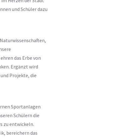
h im Herzen der Stadt
innen und Schüler dazu
n Naturwissenschaften,
nsere
ehren das Erbe von
nken. Ergänzt wird
und Projekte, die
dernen Sportanlagen
nseren Schülern die
s zu entwickeln.
k, bereichern das