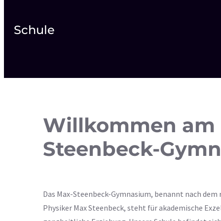
Schule
Willkommen am 
Steenbeck-Gymn
Das Max-Steenbeck-Gymnasium, benannt nach dem
Physiker Max Steenbeck, steht für akademische Exze