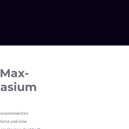
Max-
asium
 renommierten
llenz und eine