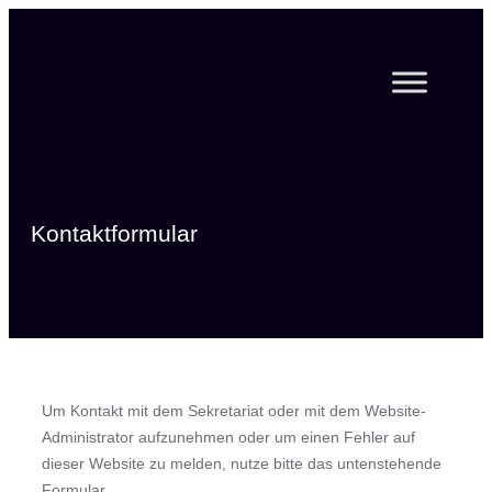
Zum
Inhalt
springen
Kontaktformular
Um Kontakt mit dem Sekretariat oder mit dem Website-
Administrator aufzunehmen oder um einen Fehler auf
dieser Website zu melden, nutze bitte das untenstehende
Formular.