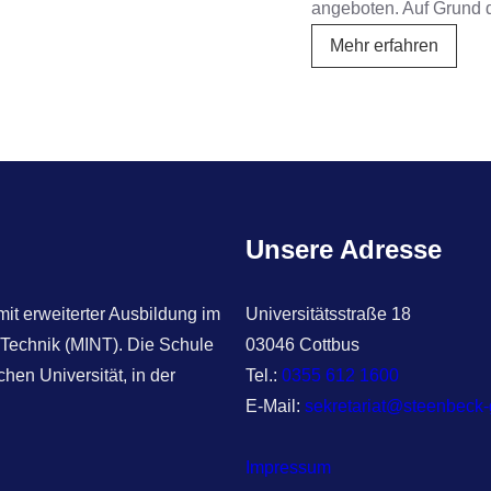
angeboten. Auf Grund 
Entsch
Mehr erfahren
zweite
Fremd
Unsere Adresse
t erweiterter Ausbildung im
Universitätsstraße 18
 Technik (MINT). Die Schule
03046 Cottbus
hen Universität, in der
Tel.:
0355 612 1600
E-Mail:
sekretariat@steenbeck
Impressum