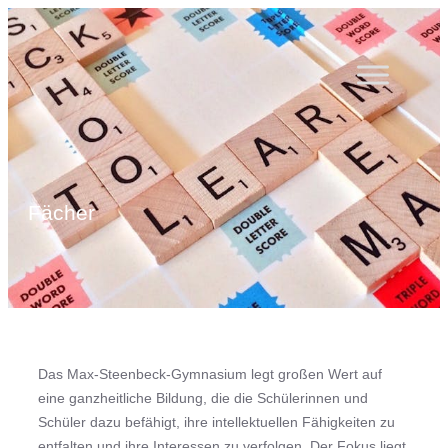
Zum
Inhalt
springen
Fächer
Das Max-Steenbeck-Gymnasium legt großen Wert auf
eine ganzheitliche Bildung, die die Schülerinnen und
Schüler dazu befähigt, ihre intellektuellen Fähigkeiten zu
entfalten und ihre Interessen zu verfolgen. Der Fokus liegt