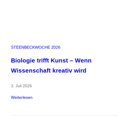
ü
h
n
e
f
r
e
STEENBECKWOCHE 2026
i
f
Biologie trifft Kunst – Wenn
ü
Wissenschaft kreativ wird
r
K
3. Juli 2026
r
e
:
Weiterlesen
a
B
t
i
i
o
v
l
i