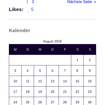
1
2
Nächste Seite
»
i
Likes:
5
t
i
P
r
Kalender
o
j
August 2026
e
k
M
D
M
D
F
S
S
t
1
2
–
K
3
4
5
6
7
8
9
r
e
10
11
12
13
14
15
16
a
t
17
18
19
20
21
22
23
i
v
24
25
26
27
28
29
30