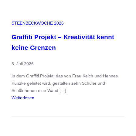
W
i
r
STEENBECKWOCHE 2026
k
l
Graffiti Projekt – Kreativität kennt
i
keine Grenzen
c
h
3. Juli 2026
k
e
In dem Graffiti Projekt, das von Frau Kelch und Hennes
i
Kunzke geleitet wird, gestalten zehn Schüler und
t
Schülerinnen eine Wand […]
:
Weiterlesen
G
r
a
f
f