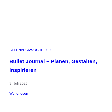
S
t
e
e
n
b
e
c
STEENBECKWOCHE 2026
k
-
Bullet Journal – Planen, Gestalten,
W
Inspirieren
o
c
3. Juli 2026
h
e
:
Weiterlesen
B
u
l