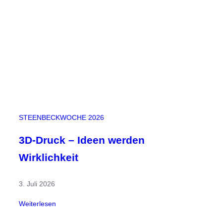
e
ü
k
r
t
d
e
n
S
c
h
u
l
STEENBECKWOCHE 2026
h
o
3D-Druck – Ideen werden
f
Wirklichkeit
3. Juli 2026
:
Weiterlesen
3