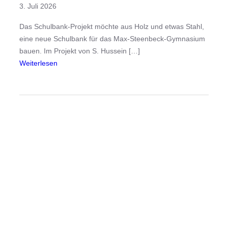
3. Juli 2026
a
s
Das Schulbank-Projekt möchte aus Holz und etwas Stahl,
S
eine neue Schulbank für das Max-Steenbeck-Gymnasium
t
bauen. Im Projekt von S. Hussein […]
o
:
Weiterlesen
p
E
-
i
M
n
o
e
t
n
i
e
o
u
n
e
-
B
P
a
r
n
o
k
j
f