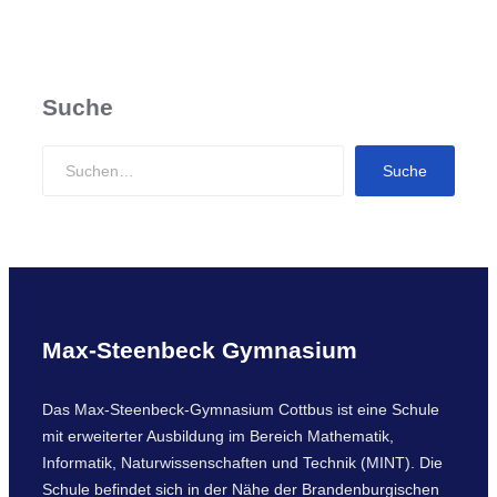
Suche
S
Suche
e
a
r
c
h
Max-Steenbeck Gymnasium
Das Max-Steenbeck-Gymnasium Cottbus ist eine Schule
mit erweiterter Ausbildung im Bereich Mathematik,
Informatik, Naturwissenschaften und Technik (MINT). Die
Schule befindet sich in der Nähe der Brandenburgischen