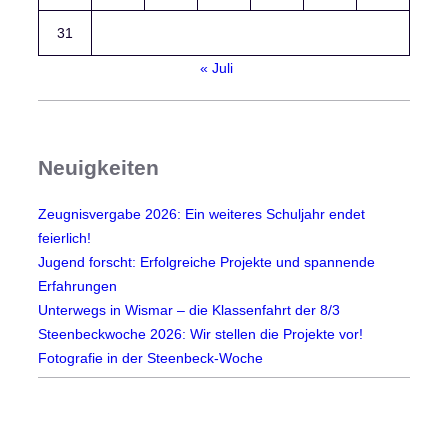
i
t
31
ä
« Juli
t
k
e
n
Neuigkeiten
n
t
Zeugnisvergabe 2026: Ein weiteres Schuljahr endet
k
feierlich!
e
Jugend forscht: Erfolgreiche Projekte und spannende
i
Erfahrungen
n
Unterwegs in Wismar – die Klassenfahrt der 8/3
e
Steenbeckwoche 2026: Wir stellen die Projekte vor!
G
Fotografie in der Steenbeck-Woche
r
e
n
z