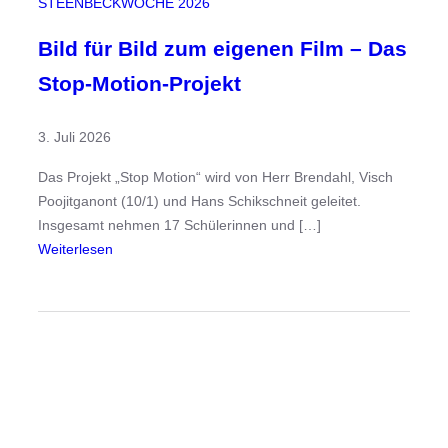
STEENBECKWOCHE 2026
n
W
Bild für Bild zum eigenen Film – Das
i
Stop-Motion-Projekt
s
s
3. Juli 2026
e
n
Das Projekt „Stop Motion“ wird von Herr Brendahl, Visch
s
Poojitganont (10/1) und Hans Schikschneit geleitet.
c
Insgesamt nehmen 17 Schülerinnen und […]
h
:
Weiterlesen
a
B
f
i
t
l
k
d
r
f
e
ü
a
r
t
B