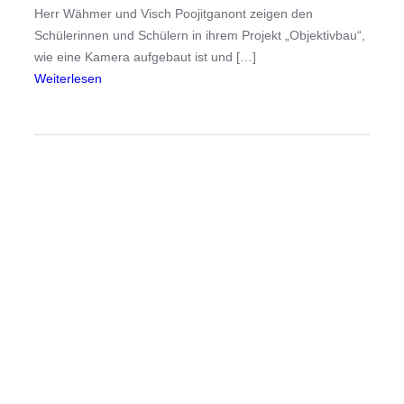
n
Herr Wähmer und Visch Poojitganont zeigen den
d
Schülerinnen und Schülern in ihrem Projekt „Objektivbau“,
i
wie eine Kamera aufgebaut ist und […]
e
:
Weiterlesen
P
F
r
o
o
t
j
o
e
g
k
r
t
a
e
f
v
i
o
e
r
i
!
n
d
e
r