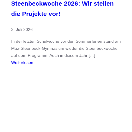
Steenbeckwoche 2026: Wir stellen
die Projekte vor!
3. Juli 2026
In der letzten Schulwoche vor den Sommerferien stand am
Max-Steenbeck-Gymnasium wieder die Steenbeckwoche
auf dem Programm. Auch in diesem Jahr […]
:
Weiterlesen
S
t
e
e
n
b
e
c
k