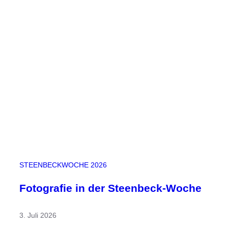
w
o
c
h
e
2
0
2
6
:
W
i
r
s
STEENBECKWOCHE 2026
t
e
Fotografie in der Steenbeck-Woche
l
l
3. Juli 2026
e