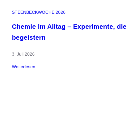
G
e
STEENBECKWOCHE 2026
s
t
Chemie im Alltag – Experimente, die
a
begeistern
l
t
3. Juli 2026
e
n
:
Weiterlesen
,
C
I
h
n
e
s
m
p
i
i
e
r
i
i
m
e
A
r