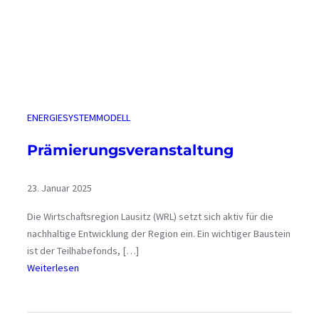
ENERGIESYSTEMMODELL
Prämierungsveranstaltung
23. Januar 2025
Die Wirtschaftsregion Lausitz (WRL) setzt sich aktiv für die
nachhaltige Entwicklung der Region ein. Ein wichtiger Baustein
ist der Teilhabefonds, […]
:
Weiterlesen
P
r
ä