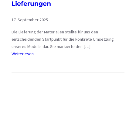
Lieferungen
17. September 2025
Die Lieferung der Materialien stellte für uns den
entscheidenden Startpunkt für die konkrete Umsetzung
unseres Modells dar. Sie markierte den […]
:
Weiterlesen
L
i
e
f
e
r
u
n
g
e
n