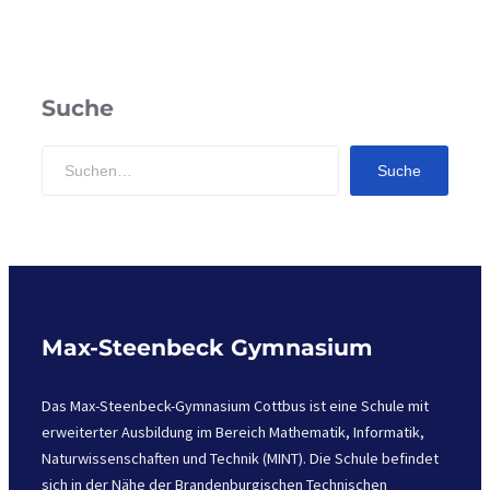
Suche
S
Suche
e
a
r
c
h
Max-Steenbeck Gymnasium
Das Max-Steenbeck-Gymnasium Cottbus ist eine Schule mit
erweiterter Ausbildung im Bereich Mathematik, Informatik,
Naturwissenschaften und Technik (MINT). Die Schule befindet
sich in der Nähe der Brandenburgischen Technischen