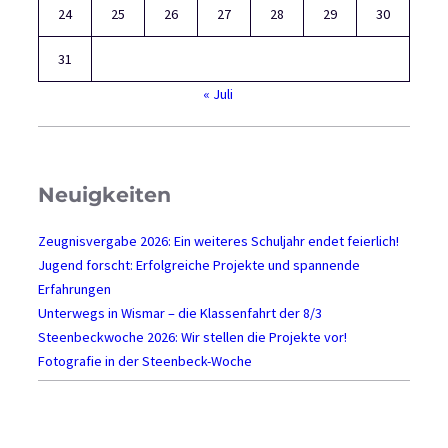
u
24
25
26
27
28
29
30
n
g
31
« Juli
Neuigkeiten
Zeugnisvergabe 2026: Ein weiteres Schuljahr endet feierlich!
Jugend forscht: Erfolgreiche Projekte und spannende
Erfahrungen
Unterwegs in Wismar – die Klassenfahrt der 8/3
Steenbeckwoche 2026: Wir stellen die Projekte vor!
Fotografie in der Steenbeck-Woche