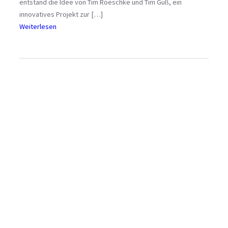
entstand die Idee von Tim Roeschke und Tim Guß, ein
innovatives Projekt zur […]
:
Weiterlesen
P
l
a
n
u
n
g
e
n