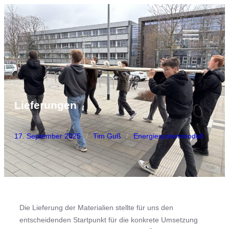
Zum
Inhalt
springen
Lieferungen
17. September 2025
/
Tim Guß
/
Energiesystemmodell
Die Lieferung der Materialien stellte für uns den
entscheidenden Startpunkt für die konkrete Umsetzung