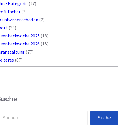
hne Kategorie
(27)
rofilfächer
(7)
ozialwissenschaften
(2)
port
(33)
teenbeckwoche 2025
(18)
teenbeckwoche 2026
(15)
eranstaltung
(77)
eiteres
(87)
Suche
Suche