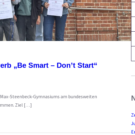
rb „Be Smart – Don’t Start“
des Max-Steenbeck-Gymnasiums am bundesweiten
N
ommen. Ziel […]
Z
J
E