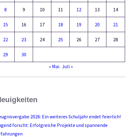
8
9
10
11
12
13
14
15
16
17
18
19
20
21
22
23
24
25
26
27
28
29
30
« Mai
Juli »
euigkeiten
eugnisvergabe 2026: Ein weiteres Schuljahr endet feierlich!
ugend forscht: Erfolgreiche Projekte und spannende
rfahrungen