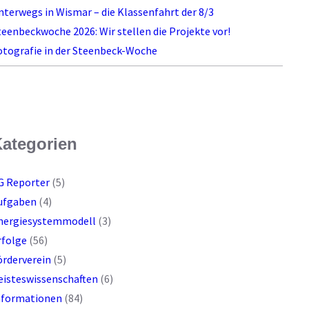
nterwegs in Wismar – die Klassenfahrt der 8/3
teenbeckwoche 2026: Wir stellen die Projekte vor!
otografie in der Steenbeck-Woche
ategorien
G Reporter
(5)
ufgaben
(4)
nergiesystemmodell
(3)
rfolge
(56)
örderverein
(5)
eisteswissenschaften
(6)
nformationen
(84)