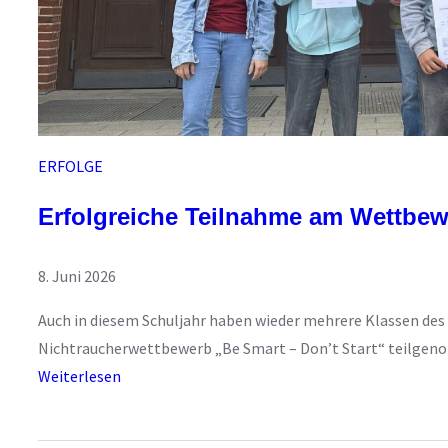
ERFOLGE
Erfolgreiche Teilnahme am Wettbewe
8. Juni 2026
Auch in diesem Schuljahr haben wieder mehrere Klassen 
Nichtraucherwettbewerb „Be Smart – Don’t Start“ teilgen
:
Weiterlesen
E
r