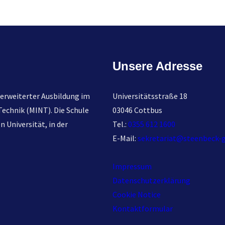
a
r
c
h
Unsere Adresse
erweiterter Ausbildung im
Universitätsstraße 18
echnik (MINT). Die Schule
03046 Cottbus
 Universität, in der
Tel.:
0355 612 1600
E-Mail:
sekretariat@steenbeck-
Impressum
Datenschutzerklärung
Cookie Notice
Kontaktformular