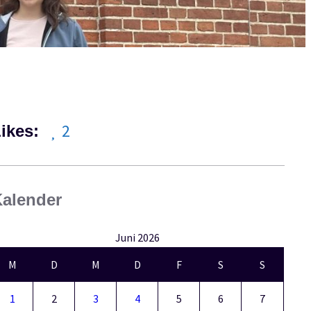
2
ikes:
alender
Juni 2026
M
D
M
D
F
S
S
1
2
3
4
5
6
7