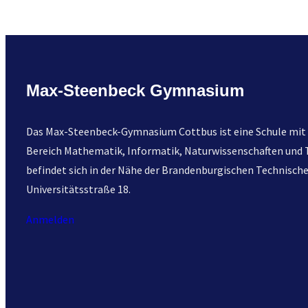
B
e
S
m
a
Max-Steenbeck Gymnasium
r
t
Das Max-Steenbeck-Gymnasium Cottbus ist eine Schule mit 
–
Bereich Mathematik, Informatik, Naturwissenschaften und T
D
befindet sich in der Nähe der Brandenburgischen Technischen
o
Universitätsstraße 18.
n
’
Anmelden
t
S
t
a