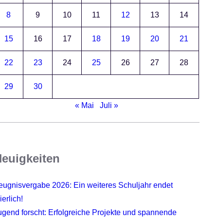
8
9
10
11
12
13
14
15
16
17
18
19
20
21
22
23
24
25
26
27
28
29
30
« Mai
Juli »
euigkeiten
eugnisvergabe 2026: Ein weiteres Schuljahr endet
ierlich!
ugend forscht: Erfolgreiche Projekte und spannende