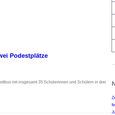
wei Podestplätze
bus mit insgesamt 35 Schülerinnen und Schülern in drei
N
Z
fe
J