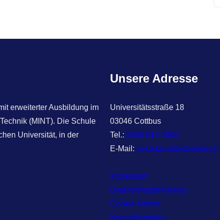
e
a
r
c
h
Unsere Adresse
t erweiterter Ausbildung im
Universitätsstraße 18
 Technik (MINT). Die Schule
03046 Cottbus
hen Universität, in der
Tel.:
0355 612 1600
E-Mail:
sekretariat@steenbeck
Impressum
Datenschutzerklärung
Cookie Notice
Kontaktformular