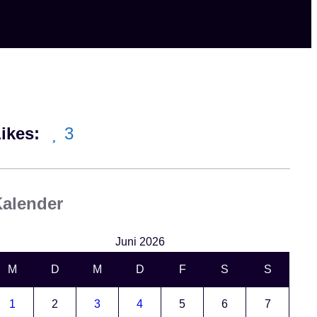
ikes:
3
alender
Juni 2026
M
D
M
D
F
S
S
1
2
3
4
5
6
7