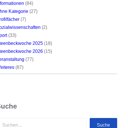
nformationen
(84)
hne Kategorie
(27)
rofilfächer
(7)
ozialwissenschaften
(2)
port
(33)
teenbeckwoche 2025
(18)
teenbeckwoche 2026
(15)
eranstaltung
(77)
eiteres
(87)
Suche
Suche