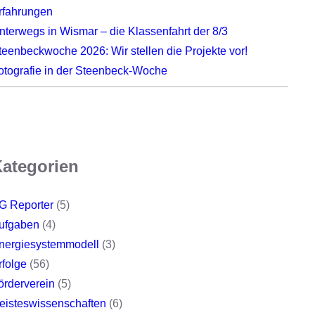
rfahrungen
nterwegs in Wismar – die Klassenfahrt der 8/3
teenbeckwoche 2026: Wir stellen die Projekte vor!
otografie in der Steenbeck-Woche
ategorien
G Reporter
(5)
ufgaben
(4)
nergiesystemmodell
(3)
rfolge
(56)
örderverein
(5)
eisteswissenschaften
(6)