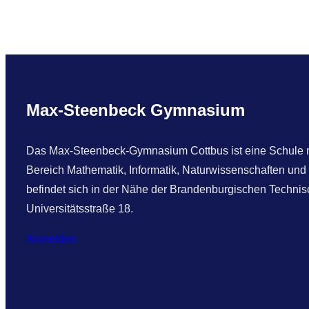
i
P
o
d
e
s
Max-Steenbeck Gymnasium
t
p
Das Max-Steenbeck-Gymnasium Cottbus ist eine Schule mi
l
Bereich Mathematik, Informatik, Naturwissenschaften und
ä
befindet sich in der Nähe der Brandenburgischen Technisc
t
Universitätsstraße 18.
z
e
Anmelden