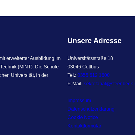
a
r
c
h
Unsere Adresse
t erweiterter Ausbildung im
Universitätsstraße 18
 Technik (MINT). Die Schule
03046 Cottbus
hen Universität, in der
Tel.:
0355 612 1600
E-Mail:
sekretariat@steenbeck
Impressum
Datenschutzerklärung
Cookie Notice
Kontaktformular