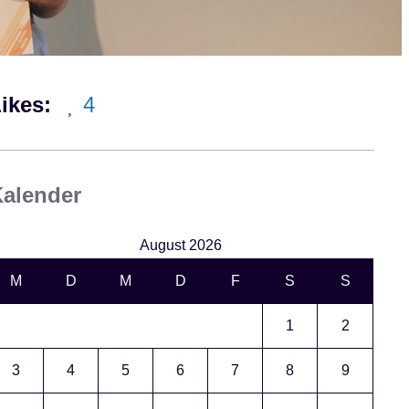
ikes:
4
alender
August 2026
M
D
M
D
F
S
S
1
2
3
4
5
6
7
8
9