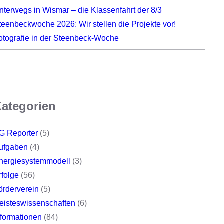
nterwegs in Wismar – die Klassenfahrt der 8/3
teenbeckwoche 2026: Wir stellen die Projekte vor!
otografie in der Steenbeck-Woche
ategorien
G Reporter
(5)
ufgaben
(4)
nergiesystemmodell
(3)
rfolge
(56)
örderverein
(5)
eisteswissenschaften
(6)
nformationen
(84)