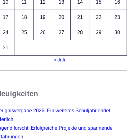
10
11
12
13
14
15
16
17
18
19
20
21
22
23
24
25
26
27
28
29
30
31
« Juli
euigkeiten
eugnisvergabe 2026: Ein weiteres Schuljahr endet
ierlich!
ugend forscht: Erfolgreiche Projekte und spannende
rfahrungen