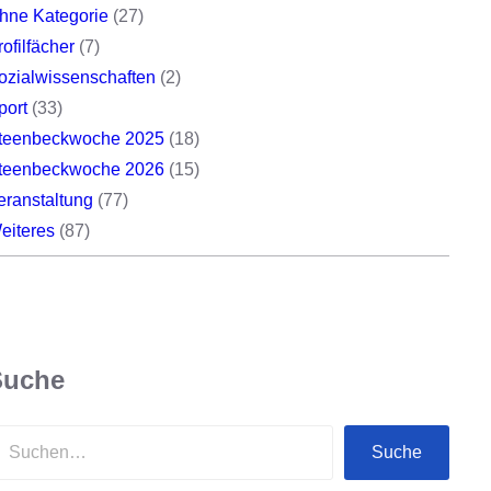
hne Kategorie
(27)
rofilfächer
(7)
ozialwissenschaften
(2)
port
(33)
teenbeckwoche 2025
(18)
teenbeckwoche 2026
(15)
eranstaltung
(77)
eiteres
(87)
Suche
Suche