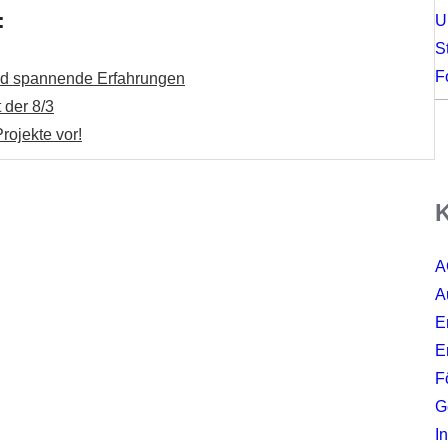
:
U
S
F
und spannende Erfahrungen
 der 8/3
rojekte vor!
K
A
A
E
E
F
G
I