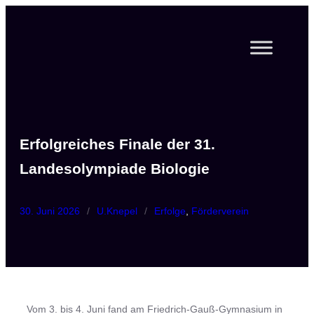
Zum
Inhalt
springen
Erfolgreiches Finale der 31.
Landesolympiade Biologie
30. Juni 2026
/
U.Knepel
/
Erfolge
, 
Förderverein
Vom 3. bis 4. Juni fand am Friedrich-Gauß-Gymnasium in