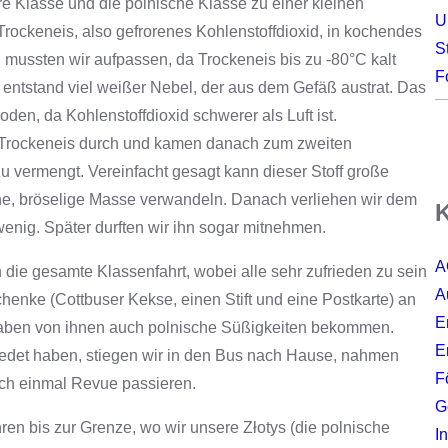
ere Klasse und die polnische Klasse zu einer kleinen
U
rockeneis, also gefrorenes Kohlenstoffdioxid, in kochendes
S
mussten wir aufpassen, da Trockeneis bis zu -80°C kalt
F
 entstand viel weißer Nebel, der aus dem Gefäß austrat. Das
den, da Kohlenstoffdioxid schwerer als Luft ist.
m Trockeneis durch und kamen danach zum zweiten
u vermengt. Vereinfacht gesagt kann dieser Stoff große
, bröselige Masse verwandeln. Danach verliehen wir dem
K
enig. Später durften wir ihn sogar mitnehmen.
A
 die gesamte Klassenfahrt, wobei alle sehr zufrieden zu sein
A
henke (Cottbuser Kekse, einen Stift und eine Postkarte) an
E
r haben von ihnen auch polnische Süßigkeiten bekommen.
E
edet haben, stiegen wir in den Bus nach Hause, nahmen
F
och einmal Revue passieren.
G
hren bis zur Grenze, wo wir unsere Złotys (die polnische
I