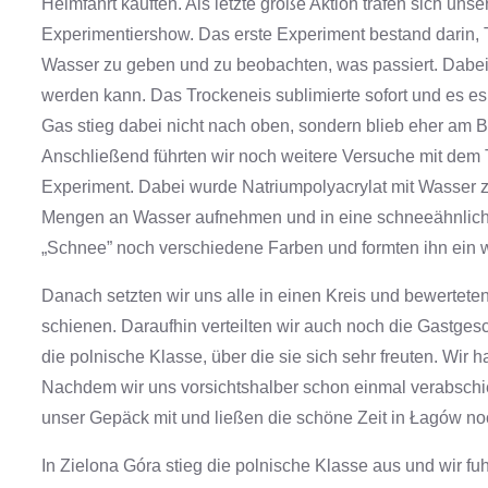
Heimfahrt kauften. Als letzte große Aktion trafen sich uns
Experimentiershow. Das erste Experiment bestand darin, T
Wasser zu geben und zu beobachten, was passiert. Dabei 
werden kann. Das Trockeneis sublimierte sofort und es es
Gas stieg dabei nicht nach oben, sondern blieb eher am Bo
Anschließend führten wir noch weitere Versuche mit de
Experiment. Dabei wurde Natriumpolyacrylat mit Wasser z
Mengen an Wasser aufnehmen und in eine schneeähnliche
„Schnee” noch verschiedene Farben und formten ihn ein w
Danach setzten wir uns alle in einen Kreis und bewerteten
schienen. Daraufhin verteilten wir auch noch die Gastgesc
die polnische Klasse, über die sie sich sehr freuten. Wi
Nachdem wir uns vorsichtshalber schon einmal verabschi
unser Gepäck mit und ließen die schöne Zeit in Łagów n
In Zielona Góra stieg die polnische Klasse aus und wir fu