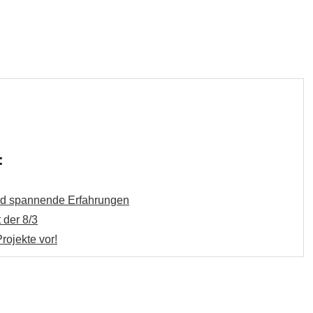
a
r
c
h
:
und spannende Erfahrungen
 der 8/3
rojekte vor!