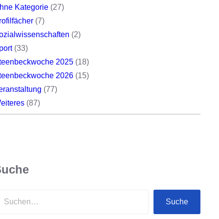
hne Kategorie
(27)
rofilfächer
(7)
ozialwissenschaften
(2)
port
(33)
teenbeckwoche 2025
(18)
teenbeckwoche 2026
(15)
eranstaltung
(77)
eiteres
(87)
Suche
Suche