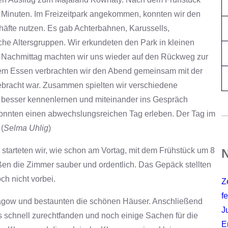
0 Minuten. Im Freizeitpark angekommen, konnten wir den
äfte nutzen. Es gab Achterbahnen, Karussells,
che Altersgruppen. Wir erkundeten den Park in kleinen
 Nachmittag machten wir uns wieder auf den Rückweg zur
em Essen verbrachten wir den Abend gemeinsam mit der
gebracht war. Zusammen spielten wir verschiedene
s besser kennenlernen und miteinander ins Gespräch
onnten einen abwechslungsreichen Tag erleben. Der Tag im
(
Selma Uhlig
)
 starteten wir, wie schon am Vortag, mit dem Frühstück um 8
N
ßen die Zimmer sauber und ordentlich. Das Gepäck stellten
ch nicht vorbei.
Z
fe
 Łagow und bestaunten die schönen Häuser. Anschließend
J
s schnell zurechtfanden und noch einige Sachen für die
E