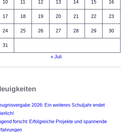
10
11
12
13
14
15
16
17
18
19
20
21
22
23
24
25
26
27
28
29
30
31
« Juli
euigkeiten
eugnisvergabe 2026: Ein weiteres Schuljahr endet
ierlich!
ugend forscht: Erfolgreiche Projekte und spannende
rfahrungen