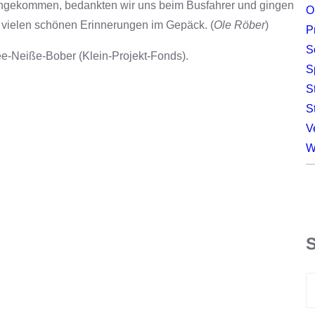
angekommen, bedankten wir uns beim Busfahrer und gingen
O
 vielen schönen Erinnerungen im Gepäck. (
Ole Röber
)
P
S
ee-Neiße-Bober (Klein-Projekt-Fonds).
S
S
S
V
W
S
e