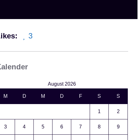
ikes:
3
alender
August 2026
M
D
M
D
F
S
S
1
2
3
4
5
6
7
8
9