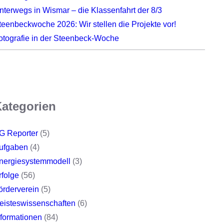
nterwegs in Wismar – die Klassenfahrt der 8/3
teenbeckwoche 2026: Wir stellen die Projekte vor!
otografie in der Steenbeck-Woche
ategorien
G Reporter
(5)
ufgaben
(4)
nergiesystemmodell
(3)
rfolge
(56)
örderverein
(5)
eisteswissenschaften
(6)
nformationen
(84)