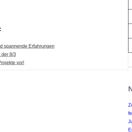
:
und spannende Erfahrungen
 der 8/3
rojekte vor!
N
Z
fe
J
E