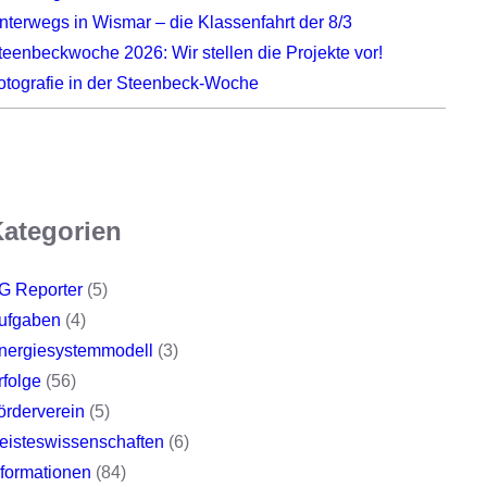
nterwegs in Wismar – die Klassenfahrt der 8/3
teenbeckwoche 2026: Wir stellen die Projekte vor!
otografie in der Steenbeck-Woche
ategorien
G Reporter
(5)
ufgaben
(4)
nergiesystemmodell
(3)
rfolge
(56)
örderverein
(5)
eisteswissenschaften
(6)
nformationen
(84)