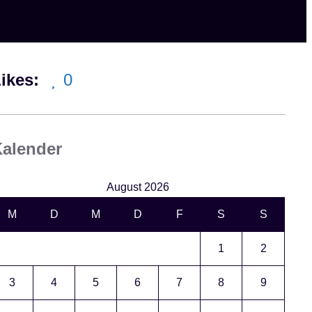
ikes:
0
alender
August 2026
M
D
M
D
F
S
S
1
2
3
4
5
6
7
8
9