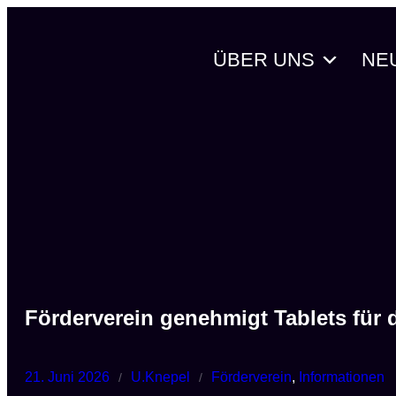
Zum
Inhalt
ÜBER UNS
NE
springen
Förderverein genehmigt Tablets für
21. Juni 2026
U.Knepel
Förderverein
, 
Informationen
/
/