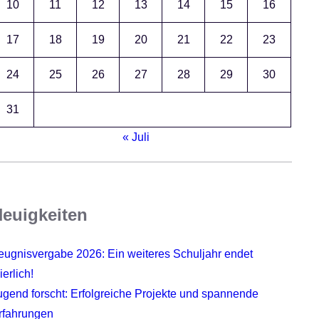
10
11
12
13
14
15
16
17
18
19
20
21
22
23
24
25
26
27
28
29
30
31
« Juli
euigkeiten
eugnisvergabe 2026: Ein weiteres Schuljahr endet
ierlich!
ugend forscht: Erfolgreiche Projekte und spannende
rfahrungen