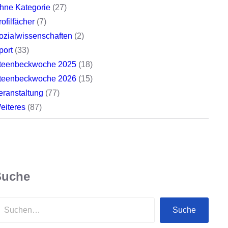
hne Kategorie
(27)
rofilfächer
(7)
ozialwissenschaften
(2)
port
(33)
teenbeckwoche 2025
(18)
teenbeckwoche 2026
(15)
eranstaltung
(77)
eiteres
(87)
Suche
Suche