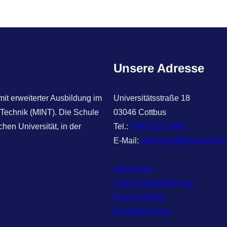
a
r
c
h
Unsere Adresse
t erweiterter Ausbildung im
Universitätsstraße 18
 Technik (MINT). Die Schule
03046 Cottbus
hen Universität, in der
Tel.:
0355 612 1600
E-Mail:
sekretariat@steenbeck
Impressum
Datenschutzerklärung
Cookie Notice
Kontaktformular