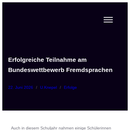
Zum
Inhalt
springen
Erfolgreiche Teilnahme am
Bundeswettbewerb Fremdsprachen
22. Juni 2026
/
U.Knepel
/
Erfolge
Auch in diesem Schuljahr nahmen einige Schülerinnen