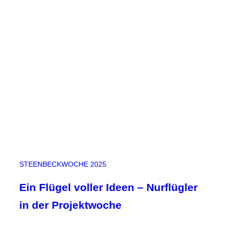
e
n
d
m
i
t
G
ä
n
s
e
h
a
u
STEENBECKWOCHE 2025
t
:
Ein Flügel voller Ideen – Nurflügler
R
in der Projektwoche
o
m