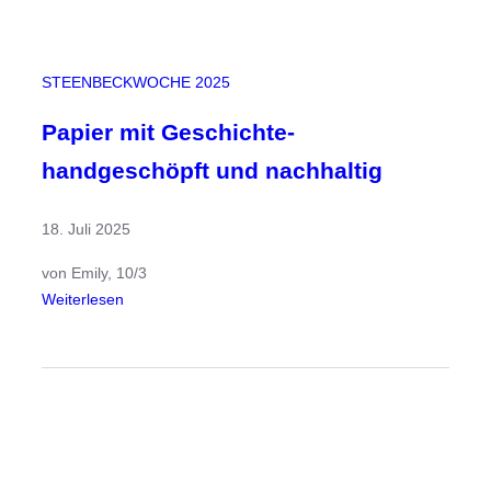
t
d
e
STEENBECKWOCHE 2025
r
G
Papier mit Geschichte-
e
handgeschöpft und nachhaltig
o
g
r
18. Juli 2025
a
von Emily, 10/3
f
:
Weiterlesen
i
P
e
a
p
i
e
r
m