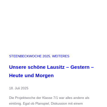
e
d
r
e
I
r
d
s
e
e
n
–
N
u
STEENBECKWOCHE 2025
, 
WEITERES
r
f
Unsere schöne Lausitz – Gestern –
l
Heute und Morgen
ü
g
18. Juli 2025
l
e
Die Projektwoche der Klasse 7/1 war alles andere als
r
eintönig. Egal ob Planspiel, Diskussion mit einem
i