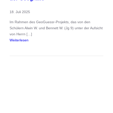
“
–
18. Juli 2025
F
ü
Im Rahmen des GeoGuessr-Projekts, das von den
r
Schülern Alwin W. und Bennett W. (Jg 9) unter der Aufsicht
d
von Herrn […]
a
:
Weiterlesen
s
G
K
e
i
o
n
G
d
u
e
e
r
s
h
s
o
r
s
-
p
P
i
r