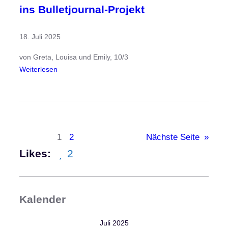
ins Bulletjournal-Projekt
s
c
18. Juli 2025
h
ö
von Greta, Louisa und Emily, 10/3
p
:
Weiterlesen
f
B
t
u
u
n
n
t
d
,
n
1
2
Nächste Seite
»
g
a
Likes:
2
e
c
p
h
l
h
a
a
Kalender
n
l
t
t
Juli 2025
,