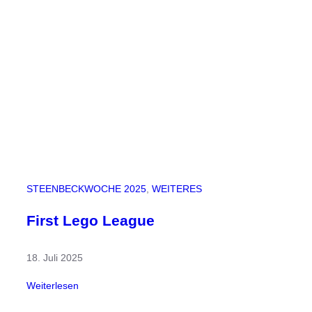
z
o
j
e
k
t
:
E
i
n
e
E
STEENBECKWOCHE 2025
, 
WEITERES
n
t
First Lego League
d
e
18. Juli 2025
c
k
:
Weiterlesen
u
F