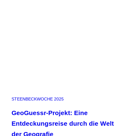
t
n
r
e
i
n
c
k
e
n
,
W
o
l
l
a
r
STEENBECKWOCHE 2025
b
e
GeoGuessr-Projekt: Eine
i
Entdeckungsreise durch die Welt
t
!
der Geografie