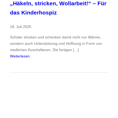
h
„Häkeln, stricken, Wollarbeit!“ – Für
ü
das Kinderhospiz
l
e
18. Juli 2025
r
L
Schüler stricken und schenken damit nicht nur Wärme,
e
sondern auch Unterstützung und Hoffnung in Form von
b
niedlichen Kuscheltieren. Die fertigen […]
e
:
Weiterlesen
n
„
r
H
e
ä
t
k
t
e
e
l
n
n
l
,
e
s
r