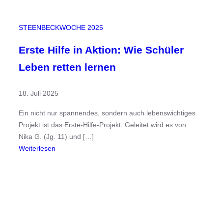
r
s
STEENBECKWOCHE 2025
t
e
Erste Hilfe in Aktion: Wie Schüler
l
Leben retten lernen
l
e
18. Juli 2025
n
d
Ein nicht nur spannendes, sondern auch lebenswichtiges
i
Projekt ist das Erste-Hilfe-Projekt. Geleitet wird es von
e
Nika G. (Jg. 11) und […]
P
:
Weiterlesen
r
E
o
r
j
s
e
t
k
e
t
H