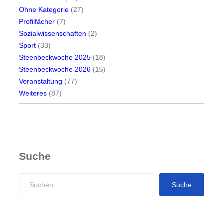
r
Ohne Kategorie
(27)
o
Profilfächer
(7)
j
Sozialwissenschaften
(2)
e
Sport
(33)
k
Steenbeckwoche 2025
(18)
t
Steenbeckwoche 2026
(15)
Veranstaltung
(77)
Weiteres
(87)
Suche
S
Suche
e
a
r