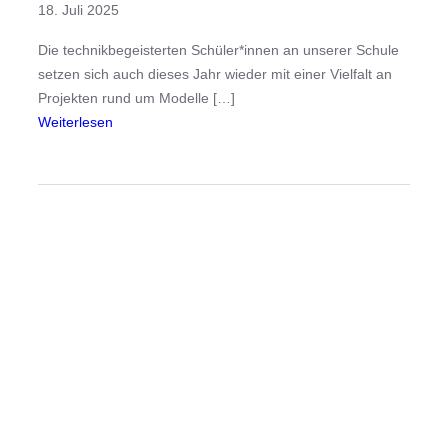
18. Juli 2025
e
o
Die technikbegeisterten Schüler*innen an unserer Schule
u
setzen sich auch dieses Jahr wieder mit einer Vielfalt an
n
Projekten rund um Modelle […]
d
:
Weiterlesen
J
E
u
i
l
n
i
F
a
l
m
ü
a
g
l
e
g
l
a
v
n
o
z
l
a
l
n