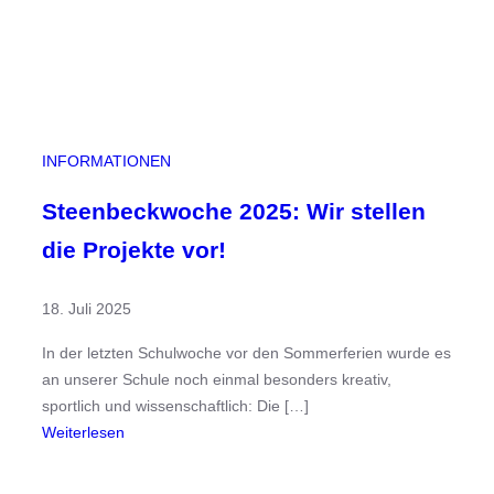
t
z
–
G
e
s
INFORMATIONEN
t
e
Steenbeckwoche 2025: Wir stellen
r
die Projekte vor!
n
–
18. Juli 2025
H
e
In der letzten Schulwoche vor den Sommerferien wurde es
u
an unserer Schule noch einmal besonders kreativ,
t
sportlich und wissenschaftlich: Die […]
e
:
Weiterlesen
u
S
n
t
d