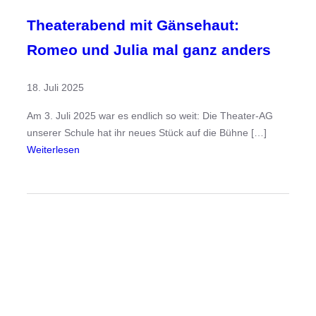
Theaterabend mit Gänsehaut:
Romeo und Julia mal ganz anders
18. Juli 2025
Am 3. Juli 2025 war es endlich so weit: Die Theater-AG
unserer Schule hat ihr neues Stück auf die Bühne […]
:
Weiterlesen
T
h
e
a
t
e
r
a
b