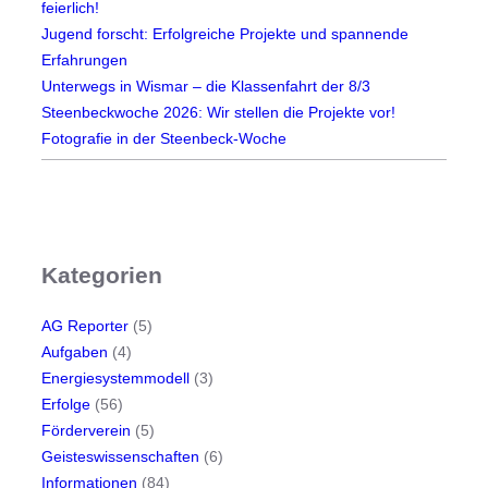
k
feierlich!
i
Jugend forscht: Erfolgreiche Projekte und spannende
n
Erfahrungen
s
Unterwegs in Wismar – die Klassenfahrt der 8/3
B
Steenbeckwoche 2026: Wir stellen die Projekte vor!
u
Fotografie in der Steenbeck-Woche
l
l
e
t
j
Kategorien
o
u
AG Reporter
(5)
r
Aufgaben
(4)
n
Energiesystemmodell
(3)
a
Erfolge
(56)
l
Förderverein
(5)
-
Geisteswissenschaften
(6)
P
Informationen
(84)