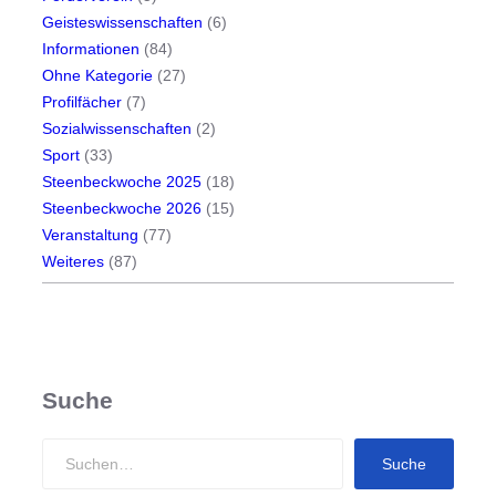
n
Geisteswissenschaften
(6)
Informationen
(84)
Ohne Kategorie
(27)
Profilfächer
(7)
Sozialwissenschaften
(2)
Sport
(33)
Steenbeckwoche 2025
(18)
Steenbeckwoche 2026
(15)
Veranstaltung
(77)
Weiteres
(87)
Suche
S
Suche
e