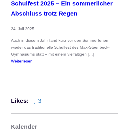
Schulfest 2025 – Ein sommerlicher
Abschluss trotz Regen
24. Juli 2025
Auch in diesem Jahr fand kurz vor den Sommerferien
wieder das traditionelle Schulfest des Max-Steenbeck-
Gymnasiums statt – mit einem vielfältigen […]
:
Weiterlesen
S
c
h
u
l
Likes:
3
f
e
s
t
Kalender