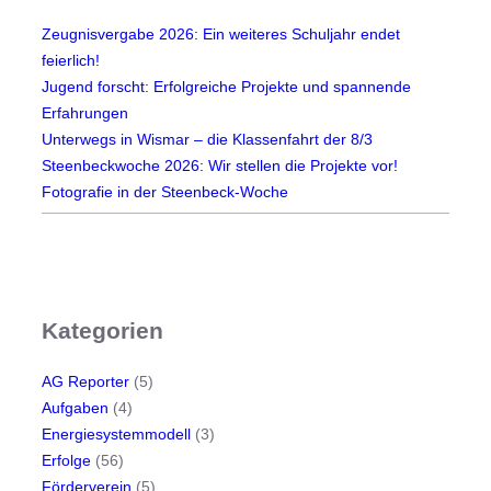
r
Zeugnisvergabe 2026: Ein weiteres Schuljahr endet
A
feierlich!
b
Jugend forscht: Erfolgreiche Projekte und spannende
s
Erfahrungen
c
Unterwegs in Wismar – die Klassenfahrt der 8/3
h
Steenbeckwoche 2026: Wir stellen die Projekte vor!
l
Fotografie in der Steenbeck-Woche
u
s
s
t
r
Kategorien
o
t
z
AG Reporter
(5)
R
Aufgaben
(4)
e
Energiesystemmodell
(3)
g
Erfolge
(56)
e
Förderverein
(5)