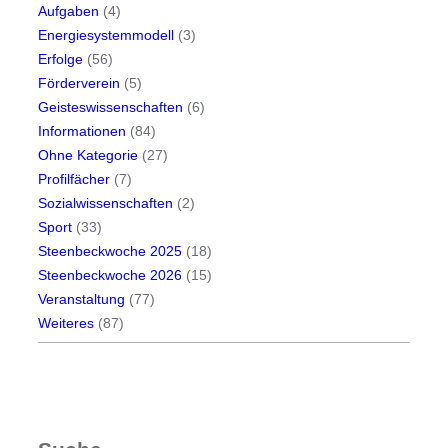
e
Aufgaben
(4)
l
Energiesystemmodell
(3)
t
Erfolge
(56)
g
Förderverein
(5)
r
Geisteswissenschaften
(6)
o
Informationen
(84)
ß
Ohne Kategorie
(27)
e
Profilfächer
(7)
n
Sozialwissenschaften
(2)
E
Sport
(33)
r
Steenbeckwoche 2025
(18)
f
Steenbeckwoche 2026
(15)
o
Veranstaltung
(77)
l
Weiteres
(87)
g
!