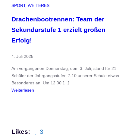
e
SPORT
, 
WEITERES
„
S
Drachenbootrennen: Team der
e
Sekundarstufe 1 erzielt großen
e
g
Erfolg!
i
g
4. Juli 2025
a
n
Am vergangenen Donnerstag, dem 3. Juli, stand für 21
t
Schüler der Jahrgangsstufen 7-10 unserer Schule etwas
e
Besonderes an. Um 12:00 […]
n
:
Weiterlesen
“
D
b
r
e
a
i
c
m
h
Likes:
3
D
e