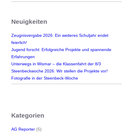
r
r
G
S
r
e
Neuigkeiten
u
k
n
u
Zeugnisvergabe 2026: Ein weiteres Schuljahr endet
d
n
feierlich!
s
d
Jugend forscht: Erfolgreiche Projekte und spannende
c
a
Erfahrungen
h
r
Unterwegs in Wismar – die Klassenfahrt der 8/3
u
s
Steenbeckwoche 2026: Wir stellen die Projekte vor!
l
t
Fotografie in der Steenbeck-Woche
k
u
l
f
a
e
s
1
s
e
e
Kategorien
r
n
z
i
AG Reporter
(5)