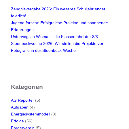
n
Zeugnisvergabe 2026: Ein weiteres Schuljahr endet
d
feierlich!
i
Jugend forscht: Erfolgreiche Projekte und spannende
e
Erfahrungen
P
Unterwegs in Wismar – die Klassenfahrt der 8/3
r
Steenbeckwoche 2026: Wir stellen die Projekte vor!
o
Fotografie in der Steenbeck-Woche
j
e
k
t
e
Kategorien
v
o
r
AG Reporter
(5)
!
Aufgaben
(4)
Energiesystemmodell
(3)
Erfolge
(56)
Förderverein
(5)