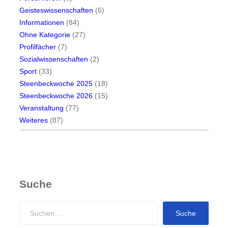
Geisteswissenschaften
(6)
Informationen
(84)
Ohne Kategorie
(27)
Profilfächer
(7)
Sozialwissenschaften
(2)
Sport
(33)
Steenbeckwoche 2025
(18)
Steenbeckwoche 2026
(15)
Veranstaltung
(77)
Weiteres
(87)
Suche
S
Suche
e