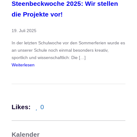
Steenbeckwoche 2025: Wir stellen
die Projekte vor!
19. Juli 2025
In der letzten Schulwoche vor den Sommerferien wurde es
an unserer Schule noch einmal besonders kreativ,
sportlich und wissenschaftlich: Die […]
:
Weiterlesen
S
t
e
e
n
Likes:
0
b
e
c
k
Kalender