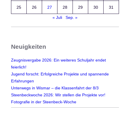
s
25
26
27
28
29
30
31
a
« Juli
Sep. »
b
s
c
h
Neuigkeiten
l
u
Zeugnisvergabe 2026: Ein weiteres Schuljahr endet
s
feierlich!
s
Jugend forscht: Erfolgreiche Projekte und spannende
a
Erfahrungen
m
Unterwegs in Wismar – die Klassenfahrt der 8/3
M
Steenbeckwoche 2026: Wir stellen die Projekte vor!
a
Fotografie in der Steenbeck-Woche
x
-
S
t