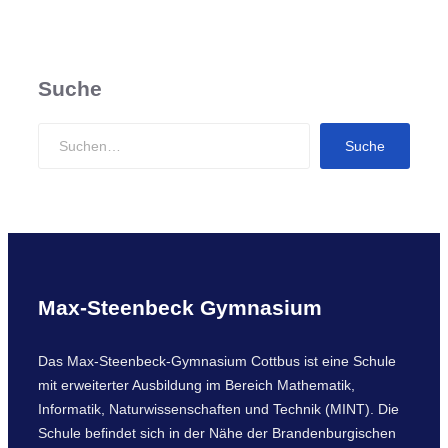
Suche
S
Suche
e
a
r
c
h
Max-Steenbeck Gymnasium
Das Max-Steenbeck-Gymnasium Cottbus ist eine Schule
mit erweiterter Ausbildung im Bereich Mathematik,
Informatik, Naturwissenschaften und Technik (MINT). Die
Schule befindet sich in der Nähe der Brandenburgischen