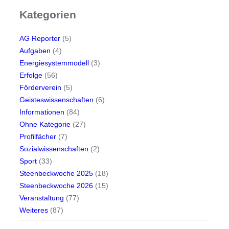
e
Kategorien
e
n
b
AG Reporter
(5)
e
Aufgaben
(4)
c
Energiesystemmodell
(3)
k
Erfolge
(56)
-
Förderverein
(5)
G
Geisteswissenschaften
(6)
y
Informationen
(84)
m
Ohne Kategorie
(27)
n
Profilfächer
(7)
a
Sozialwissenschaften
(2)
s
Sport
(33)
i
Steenbeckwoche 2025
(18)
u
Steenbeckwoche 2026
(15)
m
Veranstaltung
(77)
Weiteres
(87)