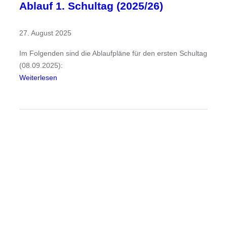
Ablauf 1. Schultag (2025/26)
27. August 2025
Im Folgenden sind die Ablaufpläne für den ersten Schultag
(08.09.2025):
:
Weiterlesen
A
b
l
a
u
f
1
.
S
c
h
u