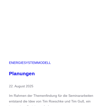
l
t
a
g
(
2
0
2
5
/
2
ENERGIESYSTEMMODELL
6
)
Planungen
22. August 2025
Im Rahmen der Themenfindung für die Seminararbeiten
entstand die Idee von Tim Roeschke und Tim Guß, ein