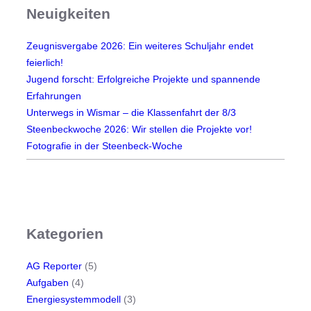
Neuigkeiten
n
g
Zeugnisvergabe 2026: Ein weiteres Schuljahr endet
s
feierlich!
s
Jugend forscht: Erfolgreiche Projekte und spannende
t
Erfahrungen
ä
Unterwegs in Wismar – die Klassenfahrt der 8/3
t
Steenbeckwoche 2026: Wir stellen die Projekte vor!
t
Fotografie in der Steenbeck-Woche
e
„
H
a
u
Kategorien
s
d
e
AG Reporter
(5)
r
Aufgaben
(4)
W
Energiesystemmodell
(3)