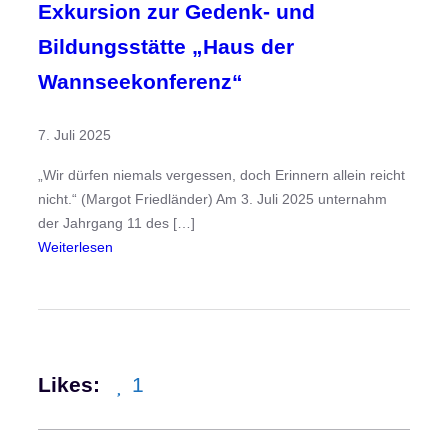
Exkursion zur Gedenk- und
Bildungsstätte „Haus der
Wannseekonferenz“
7. Juli 2025
„Wir dürfen niemals vergessen, doch Erinnern allein reicht
nicht.“ (Margot Friedländer) Am 3. Juli 2025 unternahm
der Jahrgang 11 des […]
:
Weiterlesen
E
x
k
u
r
Likes:
1
s
i
o