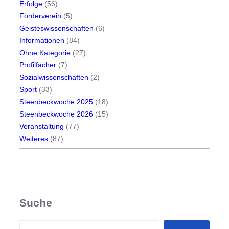
a
Erfolge
(56)
n
Förderverein
(5)
n
Geisteswissenschaften
(6)
s
Informationen
(84)
e
Ohne Kategorie
(27)
e
Profilfächer
(7)
k
Sozialwissenschaften
(2)
o
Sport
(33)
n
Steenbeckwoche 2025
(18)
f
Steenbeckwoche 2026
(15)
e
Veranstaltung
(77)
r
Weiteres
(87)
e
n
z
“
Suche
S