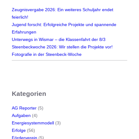
l
Zeugnisvergabe 2026: Ein weiteres Schuljahr endet
j
feierlich!
a
Jugend forscht: Erfolgreiche Projekte und spannende
h
Erfahrungen
r
Unterwegs in Wismar – die Klassenfahrt der 8/3
2
Steenbeckwoche 2026: Wir stellen die Projekte vor!
0
Fotografie in der Steenbeck-Woche
2
6
/
2
7
Kategorien
AG Reporter
(5)
Aufgaben
(4)
Energiesystemmodell
(3)
Erfolge
(56)
Förderverein
(5)