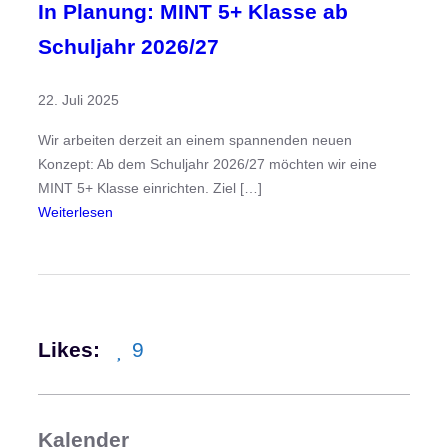
In Planung: MINT 5+ Klasse ab
Schuljahr 2026/27
22. Juli 2025
Wir arbeiten derzeit an einem spannenden neuen
Konzept: Ab dem Schuljahr 2026/27 möchten wir eine
MINT 5+ Klasse einrichten. Ziel […]
:
Weiterlesen
I
n
P
l
a
Likes:
9
n
u
n
g
Kalender