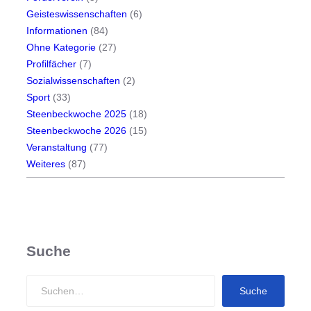
Geisteswissenschaften
(6)
Informationen
(84)
Ohne Kategorie
(27)
Profilfächer
(7)
Sozialwissenschaften
(2)
Sport
(33)
Steenbeckwoche 2025
(18)
Steenbeckwoche 2026
(15)
Veranstaltung
(77)
Weiteres
(87)
Suche
S
Suche
e