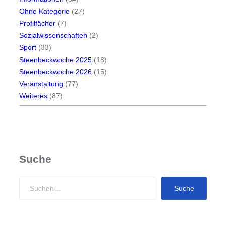
Ohne Kategorie
(27)
Profilfächer
(7)
Sozialwissenschaften
(2)
Sport
(33)
Steenbeckwoche 2025
(18)
Steenbeckwoche 2026
(15)
Veranstaltung
(77)
Weiteres
(87)
Suche
S
Suche
e
a
r