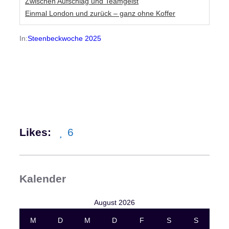
Zwischen Aufschlag und Teamgeist
Einmal London und zurück – ganz ohne Koffer
In:
Steenbeckwoche 2025
Likes:
6
Kalender
August 2026
M
D
M
D
F
S
S