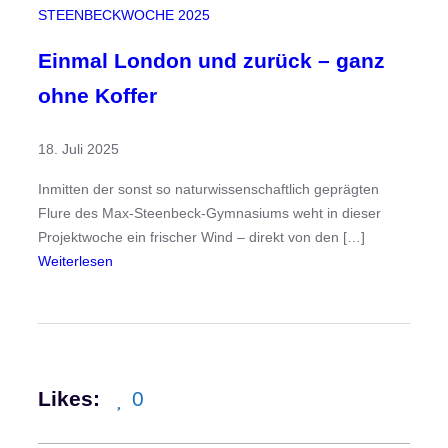
k
a
STEENBECKWOCHE 2025
t
m
g
Einmal London und zurück – ganz
e
ohne Koffer
i
s
18. Juli 2025
t
Inmitten der sonst so naturwissenschaftlich geprägten
Flure des Max-Steenbeck-Gymnasiums weht in dieser
Projektwoche ein frischer Wind – direkt von den […]
:
Weiterlesen
E
i
n
m
a
Likes:
0
l
L