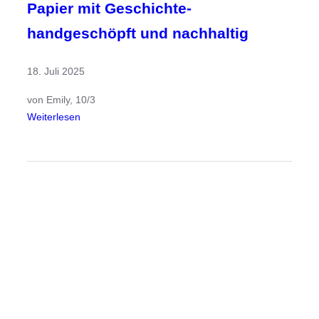
Papier mit Geschichte-
handgeschöpft und nachhaltig
18. Juli 2025
von Emily, 10/3
:
Weiterlesen
P
a
p
i
e
r
m
i
t
G
e