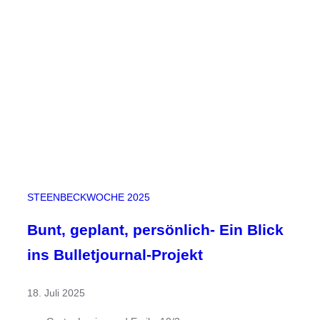
s
c
h
i
c
h
t
e
-
h
a
n
STEENBECKWOCHE 2025
d
g
Bunt, geplant, persönlich- Ein Blick
e
ins Bulletjournal-Projekt
s
c
18. Juli 2025
h
ö