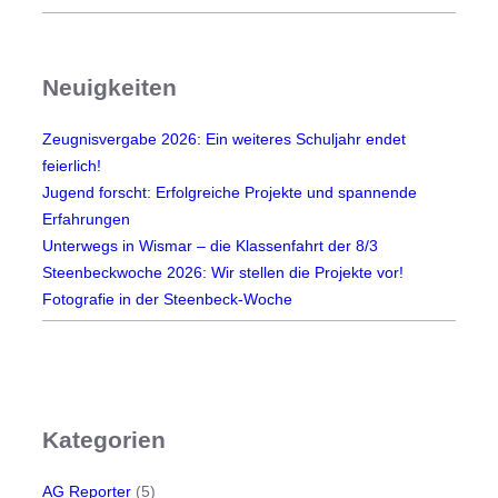
o
h
n
Neuigkeiten
e
K
Zeugnisvergabe 2026: Ein weiteres Schuljahr endet
o
feierlich!
f
Jugend forscht: Erfolgreiche Projekte und spannende
f
Erfahrungen
e
Unterwegs in Wismar – die Klassenfahrt der 8/3
r
Steenbeckwoche 2026: Wir stellen die Projekte vor!
Fotografie in der Steenbeck-Woche
Kategorien
AG Reporter
(5)