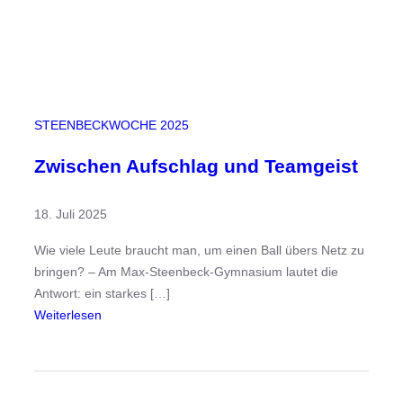
ö
n
l
i
c
h
STEENBECKWOCHE 2025
-
E
Zwischen Aufschlag und Teamgeist
i
n
18. Juli 2025
B
l
Wie viele Leute braucht man, um einen Ball übers Netz zu
i
bringen? – Am Max-Steenbeck-Gymnasium lautet die
c
Antwort: ein starkes […]
k
:
Weiterlesen
i
Z
n
w
s
i
B
s