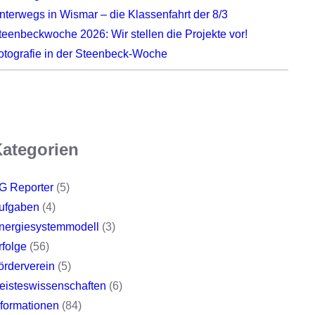
nterwegs in Wismar – die Klassenfahrt der 8/3
teenbeckwoche 2026: Wir stellen die Projekte vor!
otografie in der Steenbeck-Woche
ategorien
G Reporter
(5)
ufgaben
(4)
nergiesystemmodell
(3)
rfolge
(56)
örderverein
(5)
eisteswissenschaften
(6)
nformationen
(84)