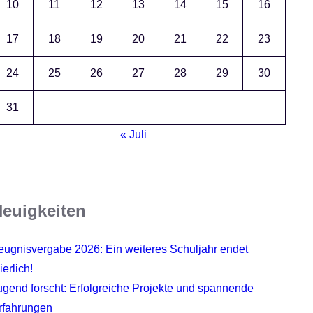
10
11
12
13
14
15
16
17
18
19
20
21
22
23
24
25
26
27
28
29
30
31
« Juli
euigkeiten
eugnisvergabe 2026: Ein weiteres Schuljahr endet
ierlich!
ugend forscht: Erfolgreiche Projekte und spannende
rfahrungen