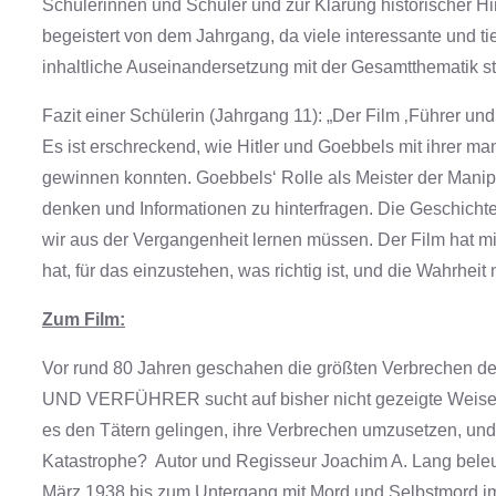
Schülerinnen und Schüler und zur Klärung historischer H
begeistert von dem Jahrgang, da viele interessante und ti
inhaltliche Auseinandersetzung mit der Gesamtthematik st
Fazit einer Schülerin (Jahrgang 11): „Der Film ‚Führer un
Es ist erschreckend, wie Hitler und Goebbels mit ihrer m
gewinnen konnten. Goebbels‘ Rolle als Meister der Manipula
denken und Informationen zu hinterfragen. Die Geschichte
wir aus der Vergangenheit lernen müssen. Der Film hat mi
hat, für das einzustehen, was richtig ist, und die Wahrhei
Zum Film:
Vor rund 80 Jahren geschahen die größten Verbrechen d
UND VERFÜHRER sucht auf bisher nicht gezeigte Weise A
es den Tätern gelingen, ihre Verbrechen umzusetzen, und 
Katastrophe? Autor und Regisseur Joachim A. Lang beleu
März 1938 bis zum Untergang mit Mord und Selbstmord im