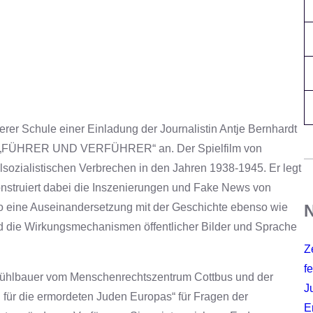
rer Schule einer Einladung der Journalistin Antje Bernhardt
lm „FÜHRER UND VERFÜHRER“ an. Der Spielfilm von
alsozialistischen Verbrechen in den Jahren 1938-1945. Er legt
struiert dabei die Inszenierungen und Fake News von
N
o eine Auseinandersetzung mit der Geschichte ebenso wie
nd die Wirkungsmechanismen öffentlicher Bilder und Sprache
Z
fe
 Mühlbauer vom Menschenrechtszentrum Cottbus und der
J
 für die ermordeten Juden Europas“ für Fragen der
E