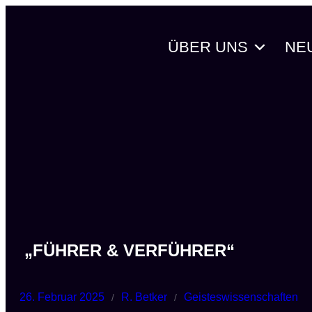
Zum
Inhalt
ÜBER UNS
NE
springen
„FÜHRER & VERFÜHRER“
26. Februar 2025
R. Betker
Geisteswissenschaften
/
/