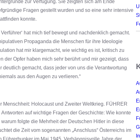
intergründe zur Verfügung. Sie zeigten sich am Ende
U
efgründige Fragen gestellt wurden und so eine sehr intensive
S
attfinden konnte.
F
d Verführer‘ hat mich tief bewegt und nachdenklich gemacht.
anipulativen Propaganda die Menschen für ihre Ideologie
tion hat mir klargemacht, wie wichtig es ist, kritisch zu
n der Opfer haben mich sehr berührt und mir gezeigt, dass
K
r deutlich gemacht, dass jeder von uns die Verantwortung
t niemals aus den Augen zu verlieren.“
A
A
E
er Menschheit: Holocaust und Zweiter Weltkrieg. FÜHRER
E
ntworten auf wichtige Fragen der Geschichte: Wie konnte
F
warum folgte die Mehrheit der Deutschen Hitler in diese
G
chtet die Zeit vom sogenannten „Anschluss“ Österreichs im
I
 Führerbunker im Mai 1945. Verhängnisvolle Jahre der