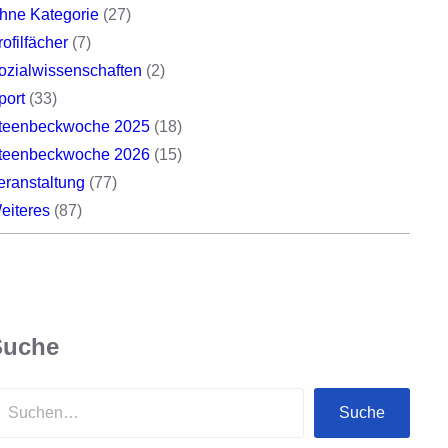
hne Kategorie
(27)
rofilfächer
(7)
ozialwissenschaften
(2)
port
(33)
teenbeckwoche 2025
(18)
teenbeckwoche 2026
(15)
eranstaltung
(77)
eiteres
(87)
Suche
Suche