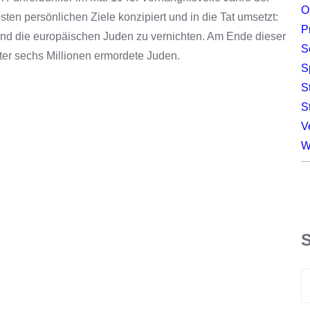
O
sten persönlichen Ziele konzipiert und in die Tat umsetzt:
P
nd die europäischen Juden zu vernichten. Am Ende dieser
S
nter sechs Millionen ermordete Juden.
S
S
S
V
W
S
e