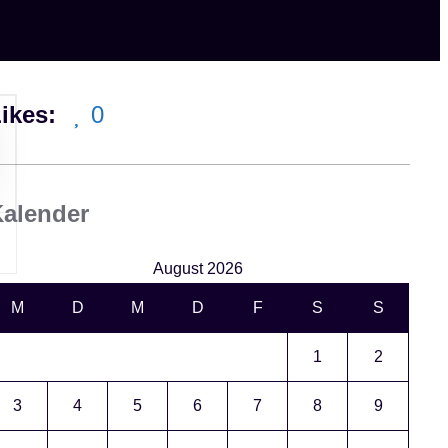
ikes:
0
alender
August 2026
M
D
M
D
F
S
S
1
2
3
4
5
6
7
8
9