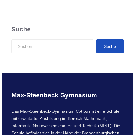
Suche
S
Suche
e
a
r
c
h
Max-Steenbeck Gymnasium
Das Max-Steenbeck-Gymnasium Cottbus ist eine Schule
mit erweiterter Ausbildung im Bereich Mathematik,
Informatik, Naturwissenschaften und Technik (MINT). Die
Schule befindet sich in der Nähe der Brandenburgischen