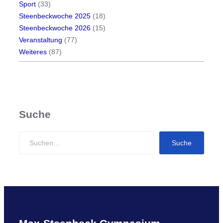
Sport
(33)
Steenbeckwoche 2025
(18)
Steenbeckwoche 2026
(15)
Veranstaltung
(77)
Weiteres
(87)
Suche
S
Suche
e
a
r
c
h