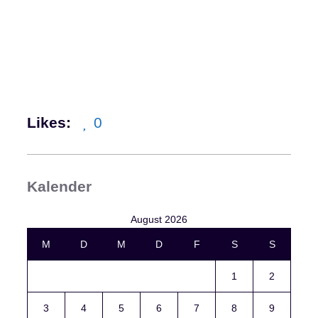
Likes:
0
Kalender
August 2026
M
D
M
D
F
S
S
1
2
3
4
5
6
7
8
9