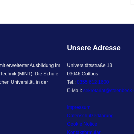
e
a
r
c
h
Unsere Adresse
t erweiterter Ausbildung im
Universitätsstraße 18
 Technik (MINT). Die Schule
03046 Cottbus
hen Universität, in der
Tel.:
0355 612 1600
E-Mail:
sekretariat@steenbeck
Impressum
Datenschutzerklärung
Cookie Notice
Kontaktformular