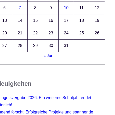
6
7
8
9
10
11
12
13
14
15
16
17
18
19
20
21
22
23
24
25
26
27
28
29
30
31
« Juni
euigkeiten
eugnisvergabe 2026: Ein weiteres Schuljahr endet
ierlich!
ugend forscht: Erfolgreiche Projekte und spannende