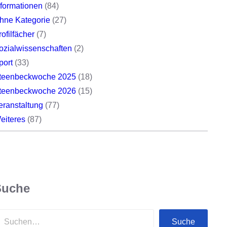
nformationen
(84)
hne Kategorie
(27)
rofilfächer
(7)
ozialwissenschaften
(2)
port
(33)
teenbeckwoche 2025
(18)
teenbeckwoche 2026
(15)
eranstaltung
(77)
eiteres
(87)
Suche
Suche