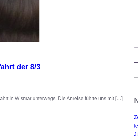
ahrt der 8/3
ahrt in Wismar unterwegs. Die Anreise führte uns mit […]
N
Z
fe
J