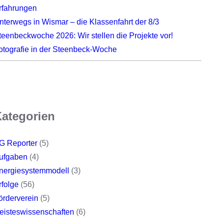
rfahrungen
nterwegs in Wismar – die Klassenfahrt der 8/3
teenbeckwoche 2026: Wir stellen die Projekte vor!
otografie in der Steenbeck-Woche
ategorien
G Reporter
(5)
ufgaben
(4)
nergiesystemmodell
(3)
rfolge
(56)
örderverein
(5)
eisteswissenschaften
(6)