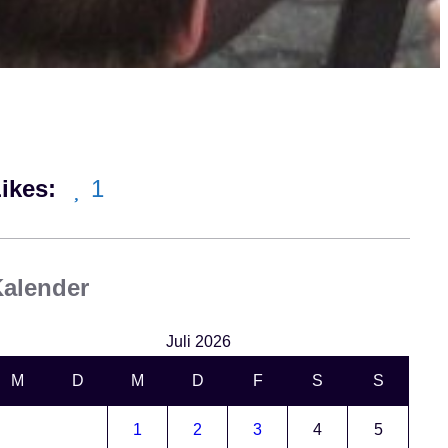
ikes:
1
alender
Juli 2026
M
D
M
D
F
S
S
1
2
3
4
5