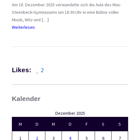
l
Am 18. Dezember 2025 verwandelte sich die Aula des Max-
y
Steenbeck-Gymnasiums um 18:30 Uhr in eine Bühne voller
m
Musik, Witz und […]
p
:
Weiterlesen
i
J
a
a
d
h
r
g
2
Likes:
a
n
g
s
Kalender
k
o
Dezember 2025
n
M
D
M
D
F
S
S
z
e
1
2
3
4
5
6
7
r