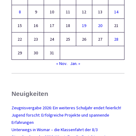
t
8
9
10
11
12
13
14
15
16
17
18
19
20
21
22
23
24
25
26
27
28
29
30
31
« Nov.
Jan. »
Neuigkeiten
Zeugnisvergabe 2026: Ein weiteres Schuljahr endet feierlich!
Jugend forscht: Erfolgreiche Projekte und spannende
Erfahrungen
Unterwegs in Wismar – die Klassenfahrt der 8/3