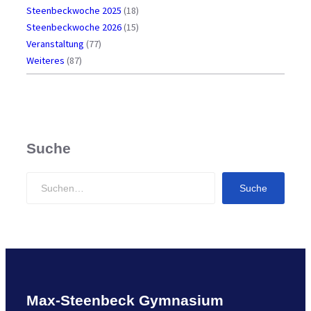
Steenbeckwoche 2025
(18)
Steenbeckwoche 2026
(15)
Veranstaltung
(77)
Weiteres
(87)
Suche
S
Suche
e
a
r
c
h
Max-Steenbeck Gymnasium