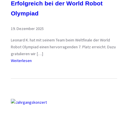
Erfolgreich bei der World Robot
Olympiad
19. Dezember 2025
Leonard K. hat mit seinem Team beim Weltfinale der World
Robot Olympiad einen hervorragenden 7. Platz erreicht. Dazu
gratulieren wir […]
:
Weiterlesen
E
r
f
o
l
g
r
e
i