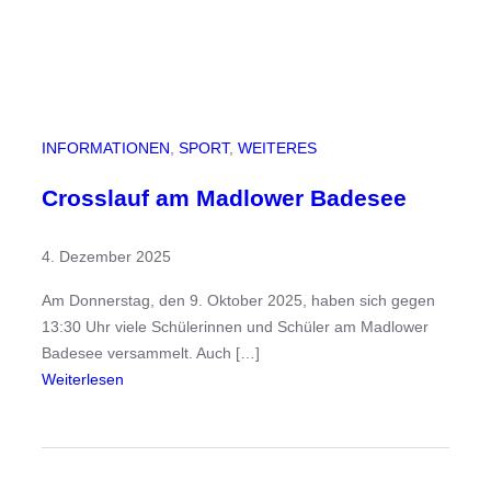
a
l
l
e
n
f
INFORMATIONEN
, 
SPORT
, 
WEITERES
u
ß
Crosslauf am Madlower Badesee
b
a
4. Dezember 2025
l
l
Am Donnerstag, den 9. Oktober 2025, haben sich gegen
t
13:30 Uhr viele Schülerinnen und Schüler am Madlower
u
Badesee versammelt. Auch […]
r
:
Weiterlesen
n
C
i
r
e
o
r
s