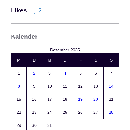
s
Likes:
2
l
a
u
f
Kalender
a
m
Dezember 2025
M
M
D
M
D
F
S
S
a
d
1
2
3
4
5
6
7
l
o
8
9
10
11
12
13
14
w
e
15
16
17
18
19
20
21
r
B
22
23
24
25
26
27
28
a
d
29
30
31