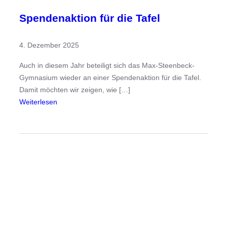
Spendenaktion für die Tafel
4. Dezember 2025
Auch in diesem Jahr beteiligt sich das Max-Steenbeck-
Gymnasium wieder an einer Spendenaktion für die Tafel.
Damit möchten wir zeigen, wie […]
:
Weiterlesen
S
p
e
n
d
e
n
a
k
t