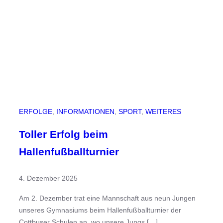
S
c
h
u
l
e
b
e
i
ERFOLGE
, 
INFORMATIONEN
, 
SPORT
, 
WEITERES
m
I
Toller Erfolg beim
n
Hallenfußballturnier
f
o
4. Dezember 2025
r
m
Am 2. Dezember trat eine Mannschaft aus neun Jungen
a
unseres Gymnasiums beim Hallenfußballturnier der
t
Cottbuser Schulen an, wo unsere Jungs […]