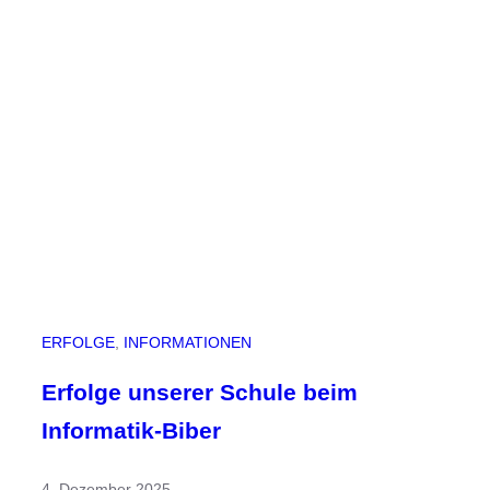
i
o
n
f
ü
r
d
i
e
T
a
f
e
ERFOLGE
, 
INFORMATIONEN
l
Erfolge unserer Schule beim
Informatik-Biber
4. Dezember 2025