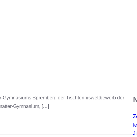
tter-Gymnasiums Spremberg der Tischtenniswettbewerb der
N
tmatter-Gymnasium, […]
Z
fe
J