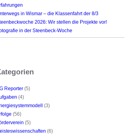
rfahrungen
nterwegs in Wismar – die Klassenfahrt der 8/3
teenbeckwoche 2026: Wir stellen die Projekte vor!
otografie in der Steenbeck-Woche
ategorien
G Reporter
(5)
ufgaben
(4)
nergiesystemmodell
(3)
rfolge
(56)
örderverein
(5)
eisteswissenschaften
(6)