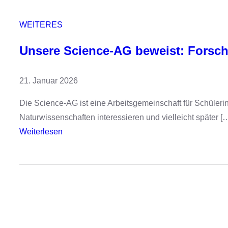
g
e
WEITERES
i
Unsere Science-AG beweist: Forsc
s
t
21. Januar 2026
Die Science-AG ist eine Arbeitsgemeinschaft für Schüleri
Naturwissenschaften interessieren und vielleicht später [
:
Weiterlesen
U
n
s
e
r
e