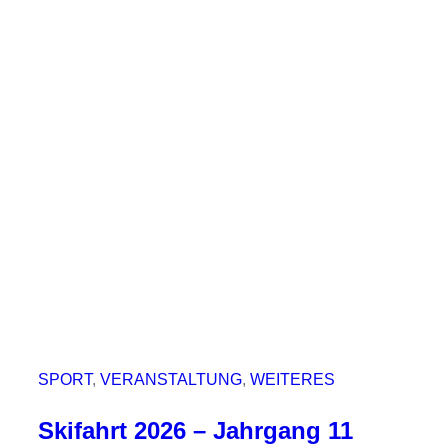
S
c
i
e
n
c
e
-
A
G
b
e
w
e
SPORT
, 
VERANSTALTUNG
, 
WEITERES
i
Skifahrt 2026 – Jahrgang 11
s