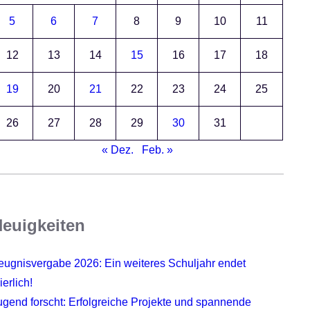
5
6
7
8
9
10
11
12
13
14
15
16
17
18
19
20
21
22
23
24
25
26
27
28
29
30
31
« Dez.
Feb. »
euigkeiten
eugnisvergabe 2026: Ein weiteres Schuljahr endet
ierlich!
ugend forscht: Erfolgreiche Projekte und spannende