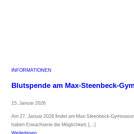
6
p
–
a
J
ß
a
h
r
g
a
n
INFORMATIONEN
g
Blutspende am Max-Steenbeck-Gy
1
1
15. Januar 2026
Am 27. Januar 2026 findet am Max-Steenbeck-Gymnasium w
haben Erwachsene die Möglichkeit, […]
:
Weiterlesen