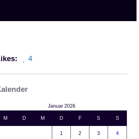
ikes:
4
alender
Januar 2026
M
D
M
D
F
S
S
1
2
3
4