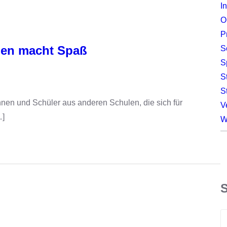
I
O
P
hen macht Spaß
S
S
S
S
nnen und Schüler aus anderen Schulen, die sich für
V
…]
W
S