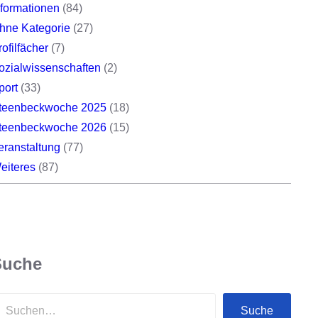
nformationen
(84)
hne Kategorie
(27)
rofilfächer
(7)
ozialwissenschaften
(2)
port
(33)
teenbeckwoche 2025
(18)
teenbeckwoche 2026
(15)
eranstaltung
(77)
eiteres
(87)
Suche
Suche