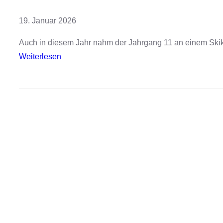
t
:
19. Januar 2026
F
Auch in diesem Jahr nahm der Jahrgang 11 an einem Skikurs
o
:
Weiterlesen
r
S
s
k
c
i
h
f
e
a
n
h
m
r
a
t
c
2
h
0
t
2
S