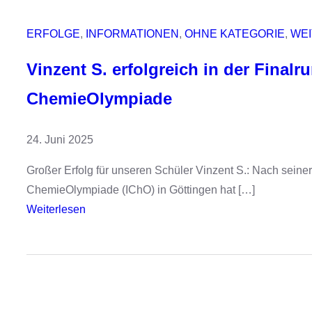
u
n
ERFOLGE
, 
INFORMATIONEN
, 
OHNE KATEGORIE
, 
WE
d
Vinzent S. erfolgreich in der Finalr
u
m
ChemieOlympiade
I
n
24. Juni 2025
f
o
Großer Erfolg für unseren Schüler Vinzent S.: Nach seine
r
ChemieOlympiade (IChO) in Göttingen hat […]
m
:
Weiterlesen
a
V
t
i
i
n
k
z
,
e