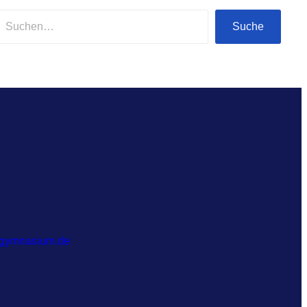
Suche
-gymnasium.de