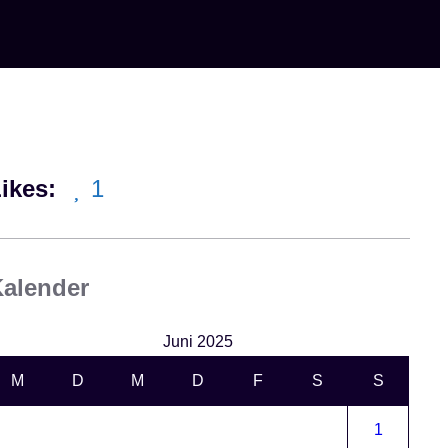
ikes:
1
alender
Juni 2025
M
D
M
D
F
S
S
1