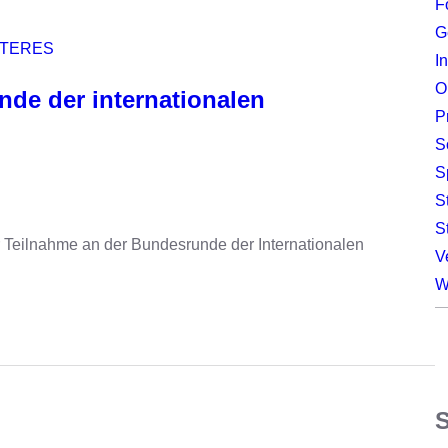
F
G
ITERES
I
O
unde der internationalen
P
S
S
S
S
r Teilnahme an der Bundesrunde der Internationalen
V
W