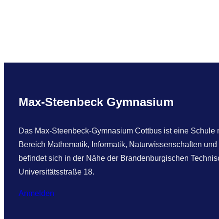
G
n
e
t
m
S
e
.
i
e
n
r
s
f
Max-Steenbeck Gymnasium
c
o
h
l
a
Das Max-Steenbeck-Gymnasium Cottbus ist eine Schule mi
g
f
Bereich Mathematik, Informatik, Naturwissenschaften und
r
t
befindet sich in der Nähe der Brandenburgischen Technisc
e
u
Universitätsstraße 18.
i
n
c
Anmelden
d
h
S
i