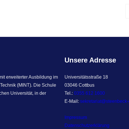
S
e
a
r
c
h
Unsere Adresse
t erweiterter Ausbildung im
Universitätsstraße 18
 Technik (MINT). Die Schule
03046 Cottbus
hen Universität, in der
Tel.:
0355 612 1600
E-Mail:
sekretariat@steenbeck
Impressum
Datenschutzerklärung