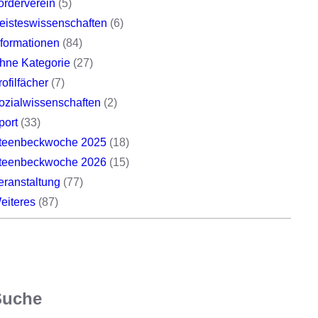
örderverein
(5)
eisteswissenschaften
(6)
nformationen
(84)
hne Kategorie
(27)
rofilfächer
(7)
ozialwissenschaften
(2)
port
(33)
teenbeckwoche 2025
(18)
teenbeckwoche 2026
(15)
eranstaltung
(77)
eiteres
(87)
Suche