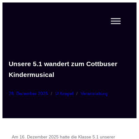
Zum
Inhalt
springen
Unsere 5.1 wandert zum Cottbuser
Kindermusical
28. Dezember 2025
/
U.Knepel
/
Veranstaltung
Am 16. Dezember 2025 hatte die Klasse 5.1 unserer