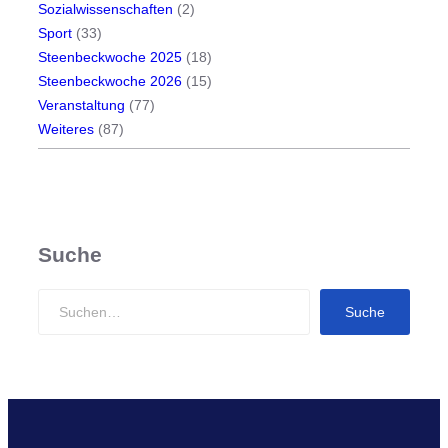
Sozialwissenschaften
(2)
Sport
(33)
Steenbeckwoche 2025
(18)
Steenbeckwoche 2026
(15)
Veranstaltung
(77)
Weiteres
(87)
Suche
S
Suche
e
a
r
c
h