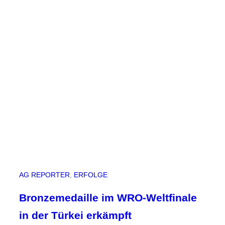
n
d
S
t
u
d
i
e
n
o
r
i
e
n
t
AG REPORTER
, 
ERFOLGE
i
e
Bronzemedaille im WRO-Weltfinale
r
in der Türkei erkämpft
u