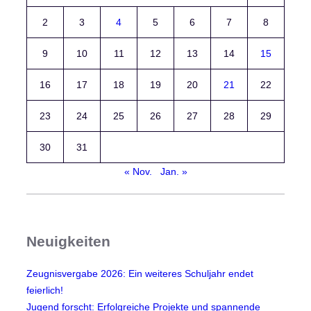
.
2
3
4
5
6
7
8
K
r
9
10
11
12
13
14
15
e
i
16
17
18
19
20
21
22
s
o
23
24
25
26
27
28
29
l
y
30
31
m
« Nov.
Jan. »
p
i
a
d
Neuigkeiten
e
M
Zeugnisvergabe 2026: Ein weiteres Schuljahr endet
a
feierlich!
t
Jugend forscht: Erfolgreiche Projekte und spannende
h