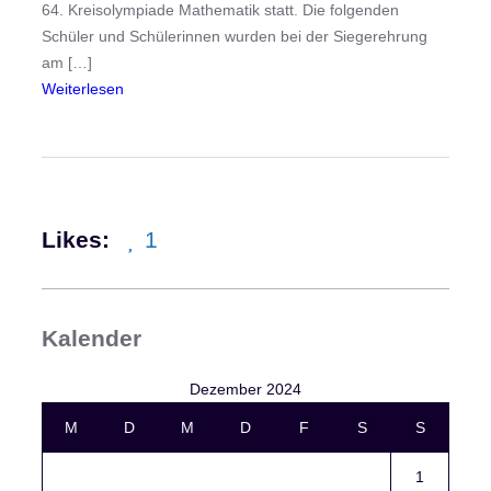
64. Kreisolympiade Mathematik statt. Die folgenden
n
Schüler und Schülerinnen wurden bei der Siegerehrung
d
am […]
e
:
Weiterlesen
r
E
T
r
ü
g
r
e
k
b
e
Likes:
1
n
i
i
e
s
r
s
k
Kalender
e
ä
d
m
Dezember 2024
e
p
M
D
M
D
F
S
S
r
f
6
t
1
4