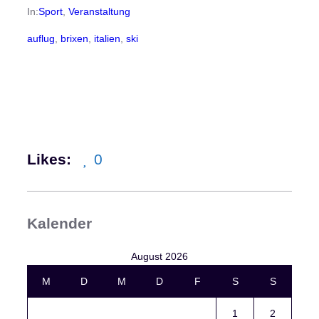
In:
Sport
, 
Veranstaltung
auflug
, 
brixen
, 
italien
, 
ski
Likes:
0
Kalender
August 2026
M
D
M
D
F
S
S
1
2