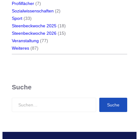
Profilfächer
(7)
Sozialwissenschaften
(2)
Sport
(33)
Steenbeckwoche 2025
(18)
Steenbeckwoche 2026
(15)
Veranstaltung
(77)
Weiteres
(87)
Suche
S
Suche
e
a
r
c
h