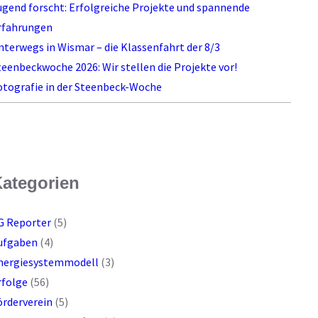
ugend forscht: Erfolgreiche Projekte und spannende
rfahrungen
nterwegs in Wismar – die Klassenfahrt der 8/3
teenbeckwoche 2026: Wir stellen die Projekte vor!
otografie in der Steenbeck-Woche
ategorien
G Reporter
(5)
ufgaben
(4)
nergiesystemmodell
(3)
rfolge
(56)
örderverein
(5)