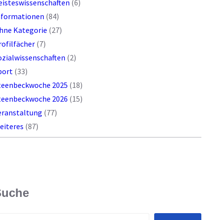
eisteswissenschaften
(6)
nformationen
(84)
hne Kategorie
(27)
rofilfächer
(7)
ozialwissenschaften
(2)
port
(33)
teenbeckwoche 2025
(18)
teenbeckwoche 2026
(15)
eranstaltung
(77)
eiteres
(87)
Suche