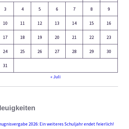
3
4
5
6
7
8
9
10
11
12
13
14
15
16
17
18
19
20
21
22
23
24
25
26
27
28
29
30
31
« Juli
euigkeiten
eugnisvergabe 2026: Ein weiteres Schuljahr endet feierlich!