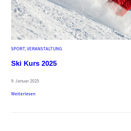
SPORT
, 
VERANSTALTUNG
Ski Kurs 2025
9. Januar 2025
:
Weiterlesen
S
k
i
K