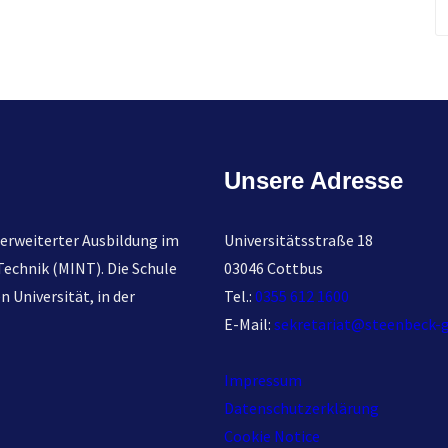
e
a
r
c
h
Unsere Adresse
erweiterter Ausbildung im
Universitätsstraße 18
echnik (MINT). Die Schule
03046 Cottbus
 Universität, in der
Tel.:
0355 612 1600
E-Mail:
sekretariat@steenbeck-
Impressum
Datenschutzerklärung
Cookie Notice