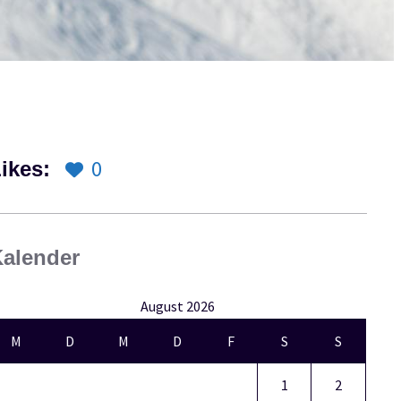
0
ikes:
alender
August 2026
M
D
M
D
F
S
S
1
2