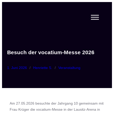
Zum
Inhalt
springen
Besuch der vocatium-Messe 2026
1. Juni 2026
/
Henriette S.
/
Veranstaltung
Am 27.05.2026 besuchte der Jahrgang 10 gemeinsam mit
Frau Krüger die vocatium-Messe in der Lausitz-Arena in