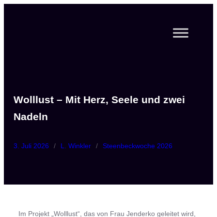
Zum
Inhalt
springen
Wolllust – Mit Herz, Seele und zwei
Nadeln
3. Juli 2026
/
L. Winkler
/
Steenbeckwoche 2026
Im Projekt „Wolllust“, das von Frau Jenderko geleitet wird,