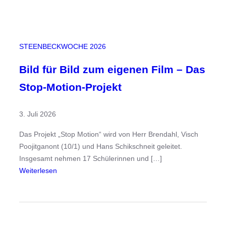
–
W
e
n
STEENBECKWOCHE 2026
n
W
Bild für Bild zum eigenen Film – Das
i
Stop-Motion-Projekt
s
s
3. Juli 2026
e
n
Das Projekt „Stop Motion“ wird von Herr Brendahl, Visch
s
Poojitganont (10/1) und Hans Schikschneit geleitet.
c
Insgesamt nehmen 17 Schülerinnen und […]
h
:
Weiterlesen
a
B
f
i
t
l
k
d
r