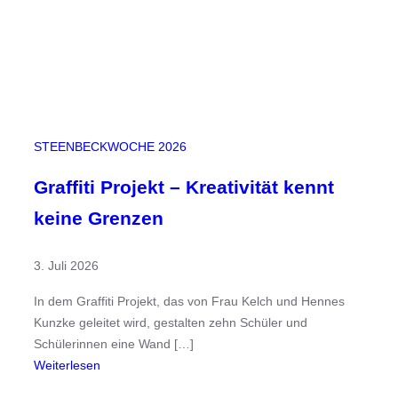
r
d
e
n
W
i
r
STEENBECKWOCHE 2026
k
l
Graffiti Projekt – Kreativität kennt
i
keine Grenzen
c
h
3. Juli 2026
k
e
In dem Graffiti Projekt, das von Frau Kelch und Hennes
i
Kunzke geleitet wird, gestalten zehn Schüler und
t
Schülerinnen eine Wand […]
:
Weiterlesen
G