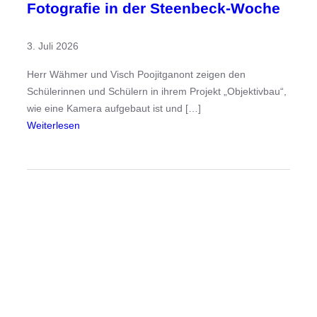
Fotografie in der Steenbeck-Woche
3. Juli 2026
Herr Wähmer und Visch Poojitganont zeigen den
Schülerinnen und Schülern in ihrem Projekt „Objektivbau“,
wie eine Kamera aufgebaut ist und […]
:
Weiterlesen
F
o
t
o
g
r
a
f
i
e
i