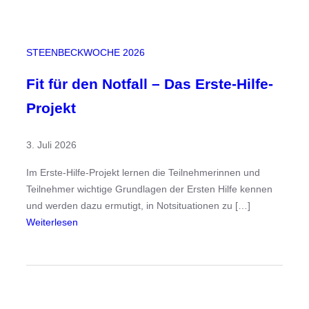
t
i
v
STEENBECKWOCHE 2026
i
t
Fit für den Notfall – Das Erste-Hilfe-
ä
Projekt
t
k
3. Juli 2026
e
n
Im Erste-Hilfe-Projekt lernen die Teilnehmerinnen und
n
Teilnehmer wichtige Grundlagen der Ersten Hilfe kennen
t
und werden dazu ermutigt, in Notsituationen zu […]
k
:
Weiterlesen
e
F
i
i
n
t
e
f
G
ü