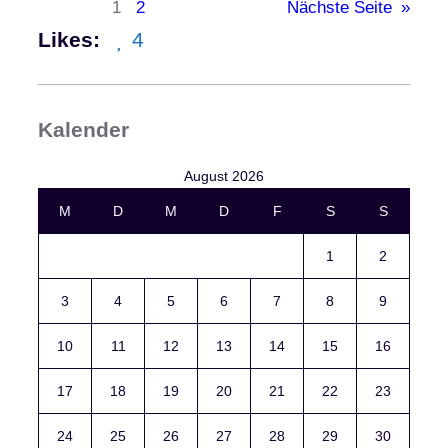
r
1
2
Nächste Seite
»
r
e
Likes:
4
d
n
e
z
n
e
N
n
Kalender
o
t
August 2026
f
a
M
D
M
D
F
S
S
l
1
2
l
–
3
4
5
6
7
8
9
D
a
10
11
12
13
14
15
16
s
E
17
18
19
20
21
22
23
r
s
24
25
26
27
28
29
30