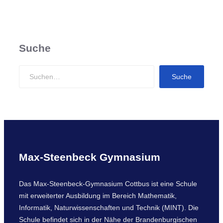
Suche
S
Suche
e
a
r
c
h
Max-Steenbeck Gymnasium
Das Max-Steenbeck-Gymnasium Cottbus ist eine Schule
mit erweiterter Ausbildung im Bereich Mathematik,
Informatik, Naturwissenschaften und Technik (MINT). Die
Schule befindet sich in der Nähe der Brandenburgischen