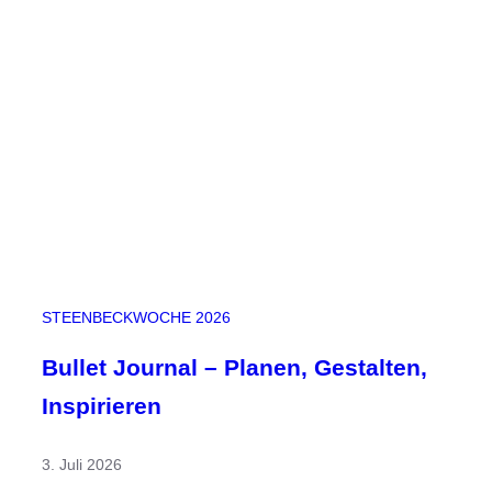
n
d
e
r
S
t
e
e
n
b
e
c
STEENBECKWOCHE 2026
k
-
Bullet Journal – Planen, Gestalten,
W
Inspirieren
o
c
3. Juli 2026
h
e