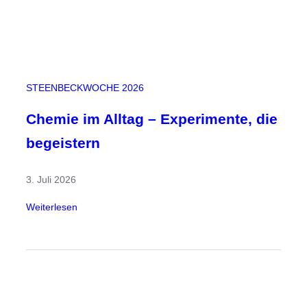
e
n
,
G
e
STEENBECKWOCHE 2026
s
t
Chemie im Alltag – Experimente, die
a
begeistern
l
t
3. Juli 2026
e
n
:
Weiterlesen
,
C
I
h
n
e
s
m
p
i
i
e