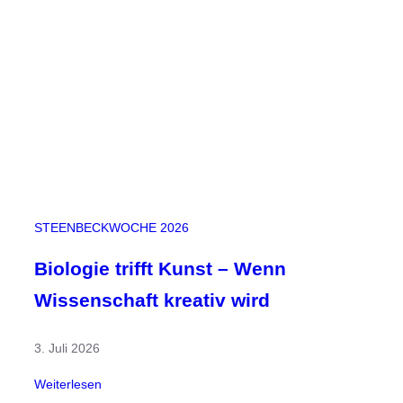
k
t
–
B
ü
h
n
e
f
r
e
STEENBECKWOCHE 2026
i
f
Biologie trifft Kunst – Wenn
ü
Wissenschaft kreativ wird
r
K
3. Juli 2026
r
e
:
Weiterlesen
a