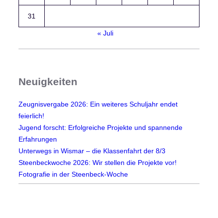
t
e
31
-
« Juli
H
i
l
f
Neuigkeiten
e
-
Zeugnisvergabe 2026: Ein weiteres Schuljahr endet
P
feierlich!
r
Jugend forscht: Erfolgreiche Projekte und spannende
o
Erfahrungen
j
Unterwegs in Wismar – die Klassenfahrt der 8/3
e
Steenbeckwoche 2026: Wir stellen die Projekte vor!
k
Fotografie in der Steenbeck-Woche
t