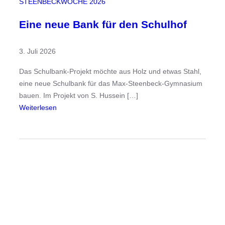
STEENBECKWOCHE 2026
l
m
Eine neue Bank für den Schulhof
–
D
3. Juli 2026
a
s
Das Schulbank-Projekt möchte aus Holz und etwas Stahl,
S
eine neue Schulbank für das Max-Steenbeck-Gymnasium
t
bauen. Im Projekt von S. Hussein […]
o
:
Weiterlesen
p
E
-
i
M
n
o
e
t
n
i
e
o
u
n
e
-
B