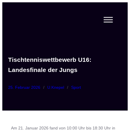
Zum
Inhalt
springen
Tischtenniswettbewerb U16:
Landesfinale der Jungs
25. Februar 2026
/
U.Knepel
/
Sport
Am 21. Januar 2026 fand von 10:00 Uhr bis 18:30 Uhr in