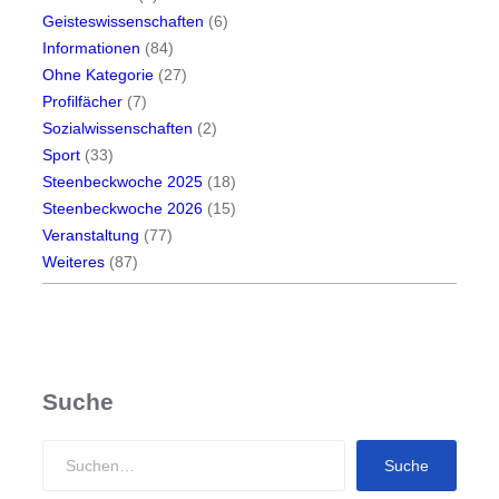
Geisteswissenschaften
(6)
Informationen
(84)
Ohne Kategorie
(27)
Profilfächer
(7)
Sozialwissenschaften
(2)
Sport
(33)
Steenbeckwoche 2025
(18)
Steenbeckwoche 2026
(15)
Veranstaltung
(77)
Weiteres
(87)
Suche
S
Suche
e