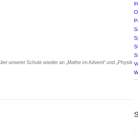
I
O
P
S
S
S
S
ler unserer Schule wieder an „Mathe im Advent“ und „Physik
V
W
S