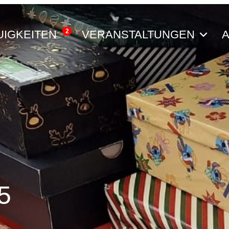
2
UIGKEITEN
VERANSTALTUNGEN
A
5