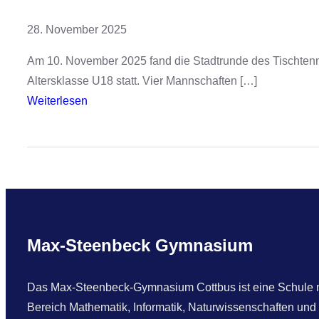
28. November 2025
Am 10. November 2025 fand die Stadtrunde des Tischtenni
Altersklasse U18 statt. Vier Mannschaften […]
:
Weiterlesen
T
i
s
c
h
t
e
Max-Steenbeck Gymnasium
n
n
Das Max-Steenbeck-Gymnasium Cottbus ist eine Schule mi
i
Bereich Mathematik, Informatik, Naturwissenschaften und