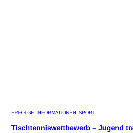
A
d
v
e
n
t
ERFOLGE
, 
INFORMATIONEN
, 
SPORT
Tischtenniswettbewerb – Jugend tra