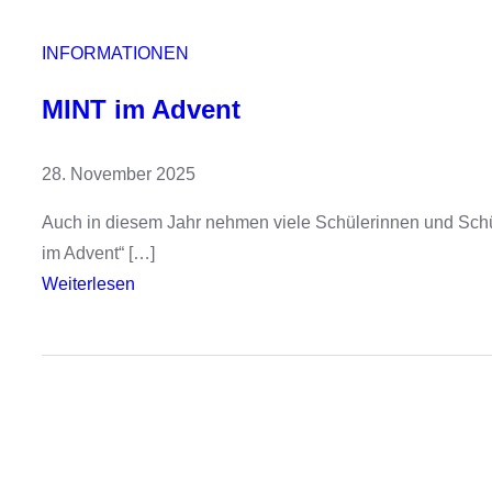
k
a
INFORMATIONEN
r
MINT im Advent
t
o
n
28. November 2025
Auch in diesem Jahr nehmen viele Schülerinnen und Schü
im Advent“ […]
:
Weiterlesen
M
I
N
T
i
m