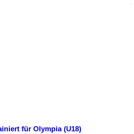
e
a
r
c
h
iniert für Olympia (U18)