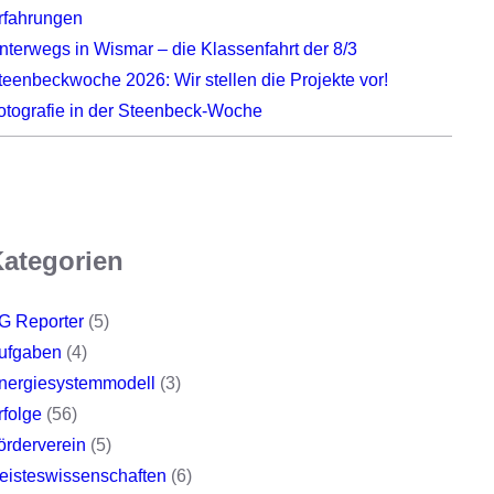
rfahrungen
nterwegs in Wismar – die Klassenfahrt der 8/3
teenbeckwoche 2026: Wir stellen die Projekte vor!
otografie in der Steenbeck-Woche
ategorien
G Reporter
(5)
ufgaben
(4)
nergiesystemmodell
(3)
rfolge
(56)
örderverein
(5)
eisteswissenschaften
(6)