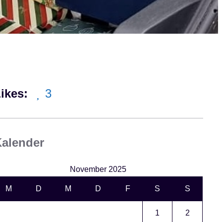
ikes:
3
alender
November 2025
M
D
M
D
F
S
S
1
2