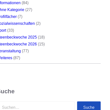
nformationen
(84)
hne Kategorie
(27)
rofilfächer
(7)
ozialwissenschaften
(2)
port
(33)
teenbeckwoche 2025
(18)
teenbeckwoche 2026
(15)
eranstaltung
(77)
eiteres
(87)
Suche
Suche