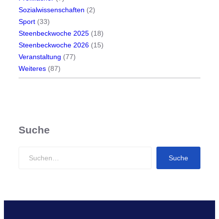
Sozialwissenschaften
(2)
Sport
(33)
Steenbeckwoche 2025
(18)
Steenbeckwoche 2026
(15)
Veranstaltung
(77)
Weiteres
(87)
Suche
S
Suche
e
a
r
c
h