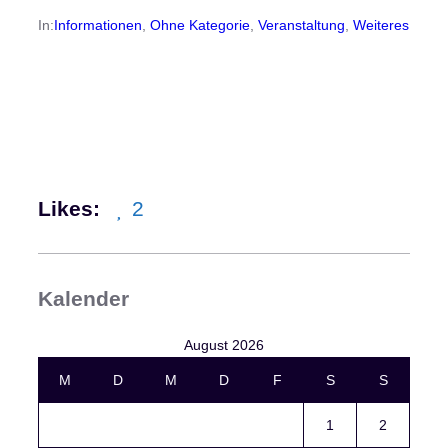
In:
Informationen
, 
Ohne Kategorie
, 
Veranstaltung
, 
Weiteres
Likes:
2
Kalender
August 2026
M
D
M
D
F
S
S
1
2