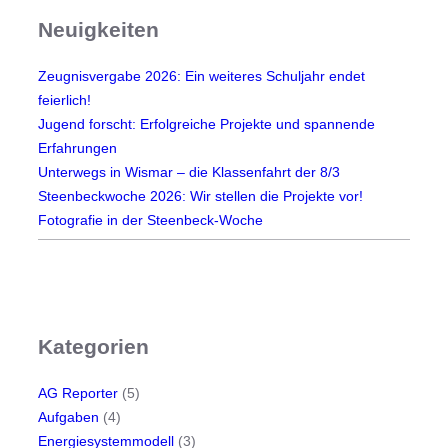
l
Neuigkeiten
e
r
Zeugnisvergabe 2026: Ein weiteres Schuljahr endet
i
feierlich!
n
Jugend forscht: Erfolgreiche Projekte und spannende
d
Erfahrungen
e
Unterwegs in Wismar – die Klassenfahrt der 8/3
r
Steenbeckwoche 2026: Wir stellen die Projekte vor!
P
Fotografie in der Steenbeck-Woche
r
o
j
e
k
Kategorien
t
w
AG Reporter
(5)
o
Aufgaben
(4)
c
Energiesystemmodell
(3)
h