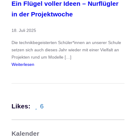
Ein Flügel voller Ideen – Nurflügler
in der Projektwoche
18. Juli 2025
Die technikbegeisterten Schüler*innen an unserer Schule
setzen sich auch dieses Jahr wieder mit einer Vielfalt an
Projekten rund um Modelle […]
:
Weiterlesen
E
i
n
F
l
Likes:
6
ü
g
e
l
Kalender