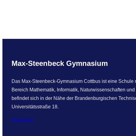
n
d
M
o
r
g
e
Max-Steenbeck Gymnasium
n
Das Max-Steenbeck-Gymnasium Cottbus ist eine Schule mi
Bereich Mathematik, Informatik, Naturwissenschaften und
befindet sich in der Nähe der Brandenburgischen Technisc
Universitätsstraße 18.
Anmelden