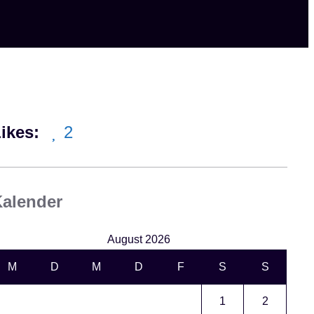
ikes:
2
alender
August 2026
M
D
M
D
F
S
S
1
2