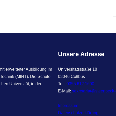
S
e
a
r
c
h
Unsere Adresse
t erweiterter Ausbildung im
Universitätsstraße 18
 Technik (MINT). Die Schule
03046 Cottbus
hen Universität, in der
Tel.:
0355 612 1600
E-Mail:
sekretariat@steenbeck
Impressum
Datenschutzerklärung