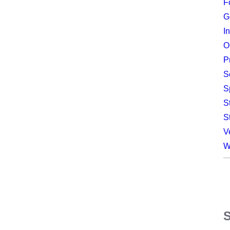
F
G
I
O
P
S
S
S
S
V
W