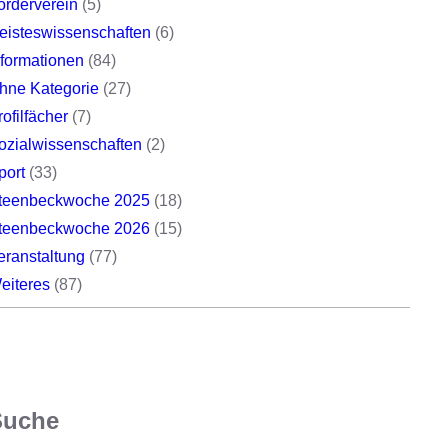
örderverein
(5)
eisteswissenschaften
(6)
nformationen
(84)
hne Kategorie
(27)
rofilfächer
(7)
ozialwissenschaften
(2)
port
(33)
teenbeckwoche 2025
(18)
teenbeckwoche 2026
(15)
eranstaltung
(77)
eiteres
(87)
Suche