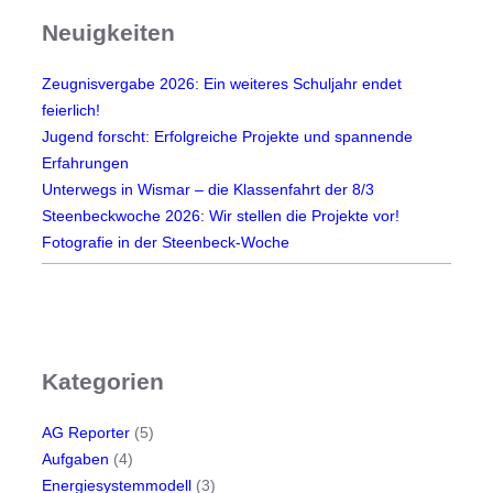
l
Neuigkeiten
e
i
Zeugnisvergabe 2026: Ein weiteres Schuljahr endet
n
feierlich!
d
Jugend forscht: Erfolgreiche Projekte und spannende
e
Erfahrungen
r
Unterwegs in Wismar – die Klassenfahrt der 8/3
T
Steenbeckwoche 2026: Wir stellen die Projekte vor!
ü
Fotografie in der Steenbeck-Woche
r
k
e
i
e
Kategorien
r
k
AG Reporter
(5)
ä
Aufgaben
(4)
m
Energiesystemmodell
(3)
p