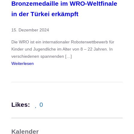
Bronzemedaille im WRO-Weltfinale
in der Türkei erkämpft
15. Dezember 2024
Die WRO ist ein internationaler Roboterwettbewerb für
Kinder und Jugendliche im Alter von 8 – 22 Jahren. In
verschiedenen spannenden […]
:
Weiterlesen
B
r
o
n
z
Likes:
0
e
m
e
d
Kalender