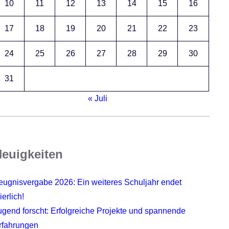
10
11
12
13
14
15
16
17
18
19
20
21
22
23
24
25
26
27
28
29
30
31
« Juli
euigkeiten
eugnisvergabe 2026: Ein weiteres Schuljahr endet
ierlich!
ugend forscht: Erfolgreiche Projekte und spannende
rfahrungen