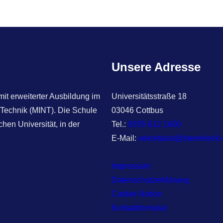
a
r
c
h
Unsere Adresse
t erweiterter Ausbildung im
Universitätsstraße 18
 Technik (MINT). Die Schule
03046 Cottbus
hen Universität, in der
Tel.:
0355 612 1600
E-Mail:
sekretariat@steenbeck
Impressum
Datenschutzerklärung
Cookie Notice
Kontaktformular