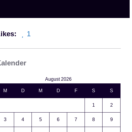
ikes:
1
alender
August 2026
M
D
M
D
F
S
S
1
2
3
4
5
6
7
8
9