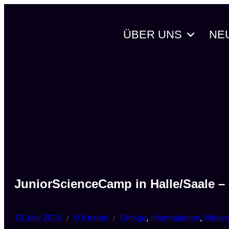
Zum
Inhalt
ÜBER UNS
NE
springen
JuniorScienceCamp in Halle/Saale – 
10. Mai 2025
U.Knepel
Erfolge
, 
Informationen
, 
Weiter
/
/