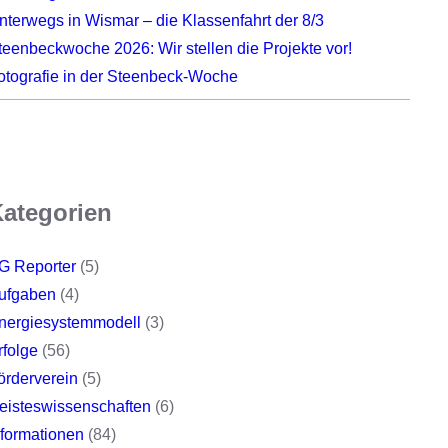
nterwegs in Wismar – die Klassenfahrt der 8/3
teenbeckwoche 2026: Wir stellen die Projekte vor!
otografie in der Steenbeck-Woche
ategorien
G Reporter
(5)
ufgaben
(4)
nergiesystemmodell
(3)
rfolge
(56)
örderverein
(5)
eisteswissenschaften
(6)
nformationen
(84)