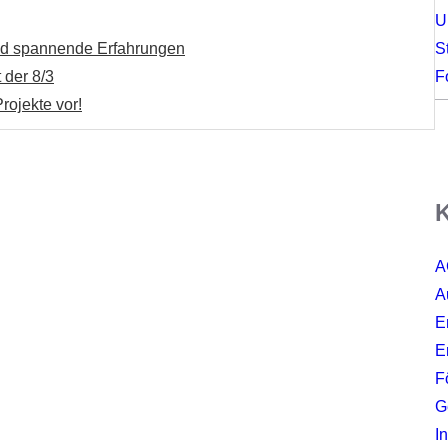
U
S
und spannende Erfahrungen
F
 der 8/3
rojekte vor!
K
A
A
E
E
F
G
I