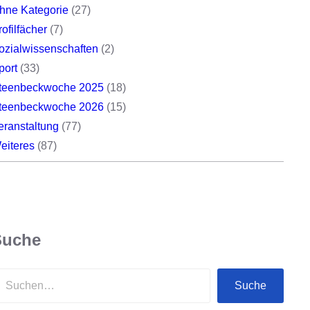
hne Kategorie
(27)
rofilfächer
(7)
ozialwissenschaften
(2)
port
(33)
teenbeckwoche 2025
(18)
teenbeckwoche 2026
(15)
eranstaltung
(77)
eiteres
(87)
Suche
Suche