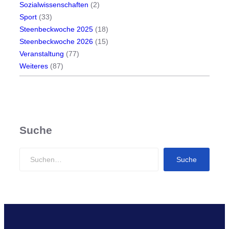
Sozialwissenschaften
(2)
Sport
(33)
Steenbeckwoche 2025
(18)
Steenbeckwoche 2026
(15)
Veranstaltung
(77)
Weiteres
(87)
Suche
S
Suche
e
a
r
c
h