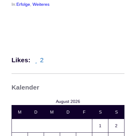
In:
Erfolge
, 
Weiteres
Likes:
2
Kalender
August 2026
M
D
M
D
F
S
S
1
2