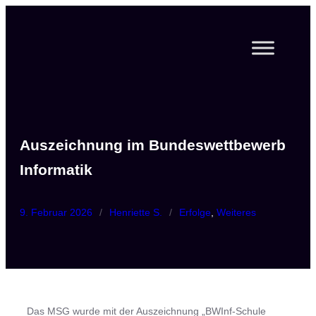
Zum
Inhalt
springen
Auszeichnung im Bundeswettbewerb
Informatik
9. Februar 2026
/
Henriette S.
/
Erfolge
, 
Weiteres
Das MSG wurde mit der Auszeichnung „BWInf-Schule