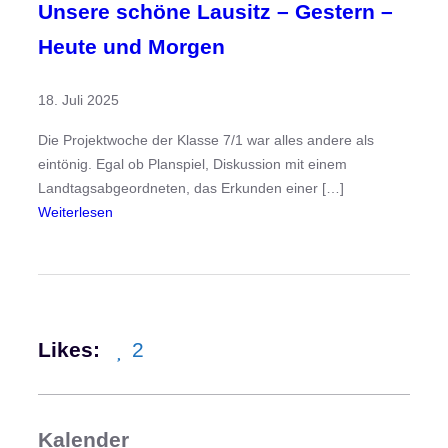
Unsere schöne Lausitz – Gestern –
Heute und Morgen
18. Juli 2025
Die Projektwoche der Klasse 7/1 war alles andere als
eintönig. Egal ob Planspiel, Diskussion mit einem
Landtagsabgeordneten, das Erkunden einer […]
:
Weiterlesen
U
n
s
e
r
Likes:
2
e
s
c
h
Kalender