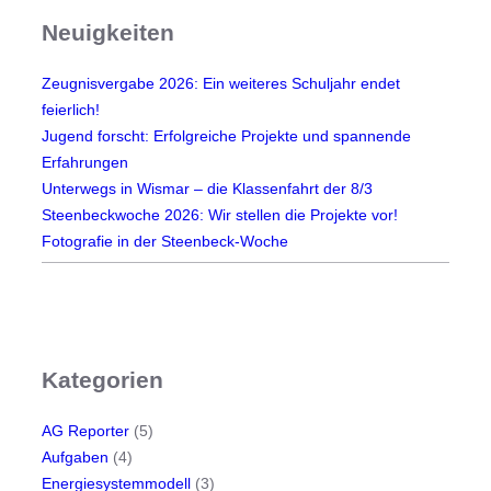
H
Neuigkeiten
e
u
Zeugnisvergabe 2026: Ein weiteres Schuljahr endet
t
feierlich!
e
Jugend forscht: Erfolgreiche Projekte und spannende
u
Erfahrungen
n
Unterwegs in Wismar – die Klassenfahrt der 8/3
d
Steenbeckwoche 2026: Wir stellen die Projekte vor!
M
Fotografie in der Steenbeck-Woche
o
r
g
e
n
Kategorien
AG Reporter
(5)
Aufgaben
(4)
Energiesystemmodell
(3)